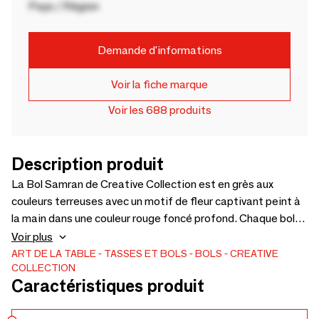
Pays / Région
Demande d'informations
Voir la fiche marque
Voir les 688 produits
Description produit
La Bol Samran de Creative Collection est en grès aux
couleurs terreuses avec un motif de fleur captivant peint à
la main dans une couleur rouge foncé profond. Chaque bol
sera unique car il est décoré à la main, avec des variations
Voir plus
de couleur et de motif. - D11xH7 cm
ART DE LA TABLE
TASSES ET BOLS
BOLS
CREATIVE
COLLECTION
Caractéristiques produit