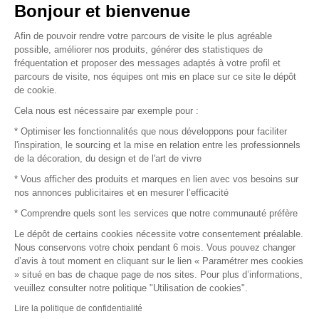
Vendez vos produits
Bonjour et bienvenue
Afin de pouvoir rendre votre parcours de visite le plus agréable
Plan du site
possible, améliorer nos produits, générer des statistiques de
fréquentation et proposer des messages adaptés à votre profil et
parcours de visite, nos équipes ont mis en place sur ce site le dépôt
de cookie.
© 2016 –
Organisation SAFI
Cela nous est nécessaire par exemple pour :
* Optimiser les fonctionnalités que nous développons pour faciliter
Recrutement
l'inspiration, le sourcing et la mise en relation entre les professionnels
de la décoration, du design et de l'art de vivre
Presse
* Vous afficher des produits et marques en lien avec vos besoins sur
nos annonces publicitaires et en mesurer l’efficacité
Devenir partenaire
* Comprendre quels sont les services que notre communauté préfère
Le dépôt de certains cookies nécessite votre consentement préalable.
Mentions légales
Nous conservons votre choix pendant 6 mois. Vous pouvez changer
d’avis à tout moment en cliquant sur le lien « Paramétrer mes cookies
Conditions commerciales
» situé en bas de chaque page de nos sites. Pour plus d’informations,
veuillez consulter notre politique "Utilisation de cookies".
Retours et remboursements
Lire la politique de confidentialité