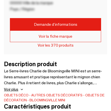
00000 Ville de la marque
Pays / Région
Demande d'informations
Voir la fiche marque
Voir les 370 produits
Description produit
Le Serre-livres Charlie de Bloomingville MINI est un serre-
livres amusant et pratique représentant le mignon chien
Charlie. Plus il retient de livres, plus Charlie s'allonge,
ajoutant une dimension ludique et créative à la chambre
Voir plus
des enfants tout en aidant à garder les livres organisés et
OBJETS DÉCO
AUTRES OBJETS DÉCORATIFS
OBJETS DE
DÉCORATION
BLOOMINGVILLE MINI
bien exposés. Fabriqué en bois certifié FSC, le serre-livres
Caractéristiques produit
Charlie est un bon choix car il combine esthétique et qualité