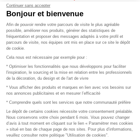
Continuer sans accepter
Vendez vos produits
Bonjour et bienvenue
Afin de pouvoir rendre votre parcours de visite le plus agréable
Plan du site
possible, améliorer nos produits, générer des statistiques de
fréquentation et proposer des messages adaptés à votre profil et
parcours de visite, nos équipes ont mis en place sur ce site le dépôt
de cookie.
© 2016 –
Organisation SAFI
Cela nous est nécessaire par exemple pour :
* Optimiser les fonctionnalités que nous développons pour faciliter
Recrutement
l'inspiration, le sourcing et la mise en relation entre les professionnels
de la décoration, du design et de l'art de vivre
Presse
* Vous afficher des produits et marques en lien avec vos besoins sur
nos annonces publicitaires et en mesurer l’efficacité
Devenir partenaire
* Comprendre quels sont les services que notre communauté préfère
Le dépôt de certains cookies nécessite votre consentement préalable.
Mentions légales
Nous conservons votre choix pendant 6 mois. Vous pouvez changer
d’avis à tout moment en cliquant sur le lien « Paramétrer mes cookies
Conditions commerciales
» situé en bas de chaque page de nos sites. Pour plus d’informations,
veuillez consulter notre politique "Utilisation de cookies".