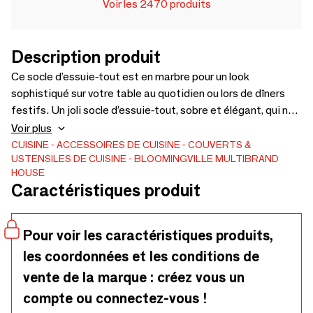
Voir les 2470 produits
Description produit
Ce socle d’essuie-tout est en marbre pour un look
sophistiqué sur votre table au quotidien ou lors de dîners
festifs. Un joli socle d’essuie-tout, sobre et élégant, qui ne
fait pas que supporter vos rouleaux d’essuie-tout mais fait
Voir plus
aussi office de petite décoration sur votre table. - D15xH30
CUISINE
ACCESSOIRES DE CUISINE
COUVERTS &
USTENSILES DE CUISINE
BLOOMINGVILLE MULTIBRAND
cm
HOUSE
Caractéristiques produit
Pour voir les caractéristiques produits,
les coordonnées et les conditions de
vente de la marque : créez vous un
compte ou connectez-vous !