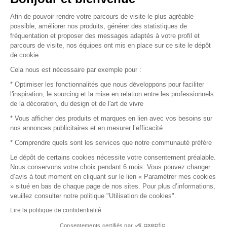
Afin de pouvoir rendre votre parcours de visite le plus agréable
Plan du site
possible, améliorer nos produits, générer des statistiques de
fréquentation et proposer des messages adaptés à votre profil et
parcours de visite, nos équipes ont mis en place sur ce site le dépôt
de cookie.
© 2016 –
Organisation SAFI
Cela nous est nécessaire par exemple pour :
* Optimiser les fonctionnalités que nous développons pour faciliter
Recrutement
l'inspiration, le sourcing et la mise en relation entre les professionnels
de la décoration, du design et de l'art de vivre
Presse
* Vous afficher des produits et marques en lien avec vos besoins sur
nos annonces publicitaires et en mesurer l’efficacité
Devenir partenaire
* Comprendre quels sont les services que notre communauté préfère
Le dépôt de certains cookies nécessite votre consentement préalable.
Mentions légales
Nous conservons votre choix pendant 6 mois. Vous pouvez changer
d’avis à tout moment en cliquant sur le lien « Paramétrer mes cookies
Conditions commerciales
» situé en bas de chaque page de nos sites. Pour plus d’informations,
veuillez consulter notre politique "Utilisation de cookies".
Retours et remboursements
Lire la politique de confidentialité
Piano Analytics
Consentements certifiés par