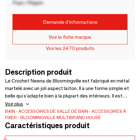
Pays / Région
Demande d'informations
Voir la fiche marque
Voir les 2470 produits
Description produit
Le Crochet Neena de Bloomingville est fabriqué en métal
martelé avec un joli aspect laiton. Il a une forme simple et
belle qui s'adapte bien à la plupart des intérieurs. Il est
pratique pour accrocher des vestes et des petits sacs, tout
Voir plus
en ajoutant une touche personnelle à la pièce. -
BAIN
ACCESSOIRES DE SALLE DE BAIN
ACCESSOIRES À
FIXER
BLOOMINGVILLE MULTIBRAND HOUSE
L4,5xH8,5xW4 cm
Caractéristiques produit