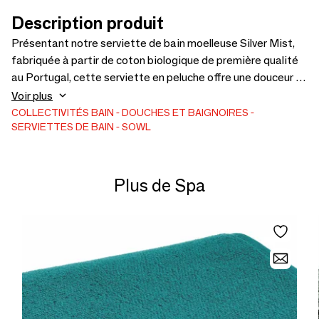
Description produit
Présentant notre serviette de bain moelleuse Silver Mist,
fabriquée à partir de coton biologique de première qualité
au Portugal, cette serviette en peluche offre une douceur et
une capacité d'absorption supérieures. Son design
Voir plus
intemporel et sa texture moelleuse respirent l'élégance et
COLLECTIVITÉS
BAIN
DOUCHES ET BAIGNOIRES
SERVIETTES DE BAIN
SOWL
rehaussent l'ambiance de n'importe quelle salle de bain.
Option de taille : serviette d'invité 33 x 50 cm (lot de 2),
essuie-mains 50 x 100 cm (lot de 2), serviette de bain 70 x
140 cm, serviette de douche 100 x 150 cm. Matière : 100 %
Plus de Spa
coton biologique. Livraison dans le monde entier.