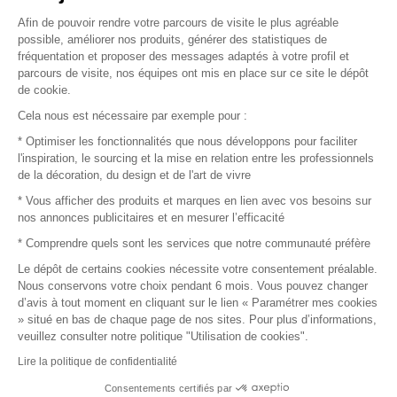
Afin de pouvoir rendre votre parcours de visite le plus agréable
Plan du site
possible, améliorer nos produits, générer des statistiques de
fréquentation et proposer des messages adaptés à votre profil et
parcours de visite, nos équipes ont mis en place sur ce site le dépôt
de cookie.
© 2016 –
Organisation SAFI
Cela nous est nécessaire par exemple pour :
* Optimiser les fonctionnalités que nous développons pour faciliter
Recrutement
l'inspiration, le sourcing et la mise en relation entre les professionnels
de la décoration, du design et de l'art de vivre
Presse
* Vous afficher des produits et marques en lien avec vos besoins sur
nos annonces publicitaires et en mesurer l’efficacité
Devenir partenaire
* Comprendre quels sont les services que notre communauté préfère
Le dépôt de certains cookies nécessite votre consentement préalable.
Mentions légales
Nous conservons votre choix pendant 6 mois. Vous pouvez changer
d’avis à tout moment en cliquant sur le lien « Paramétrer mes cookies
Conditions commerciales
» situé en bas de chaque page de nos sites. Pour plus d’informations,
veuillez consulter notre politique "Utilisation de cookies".
Retours et remboursements
Lire la politique de confidentialité
Piano Analytics
Consentements certifiés par