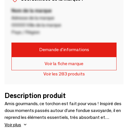
Nom de la marque
Adresse de la marque
00000 Ville de la marque
Pays / Région
Demande d'informations
Voir la fiche marque
Voir les 283 produits
Description produit
Amis gourmands, ce torchon est fait pour vous ! Inspiré des
doux moments passés autour d'une fondue savoyarde, il en
reprend les éléments essentiels, très absorbant et
résistant, il est l’allié parfait pour vos tâches ménagères.
Voir plus