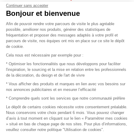
Continuer sans accepter
Vendez vos produits
Bonjour et bienvenue
Afin de pouvoir rendre votre parcours de visite le plus agréable
Plan du site
possible, améliorer nos produits, générer des statistiques de
fréquentation et proposer des messages adaptés à votre profil et
parcours de visite, nos équipes ont mis en place sur ce site le dépôt
de cookie.
© 2016 –
Organisation SAFI
Cela nous est nécessaire par exemple pour :
* Optimiser les fonctionnalités que nous développons pour faciliter
Recrutement
l'inspiration, le sourcing et la mise en relation entre les professionnels
de la décoration, du design et de l'art de vivre
Presse
* Vous afficher des produits et marques en lien avec vos besoins sur
nos annonces publicitaires et en mesurer l’efficacité
Devenir partenaire
* Comprendre quels sont les services que notre communauté préfère
Le dépôt de certains cookies nécessite votre consentement préalable.
Mentions légales
Nous conservons votre choix pendant 6 mois. Vous pouvez changer
d’avis à tout moment en cliquant sur le lien « Paramétrer mes cookies
Conditions commerciales
» situé en bas de chaque page de nos sites. Pour plus d’informations,
veuillez consulter notre politique "Utilisation de cookies".