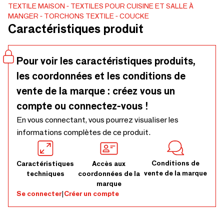
Essuyer la vaisselle, sécher les surfaces humides ou
TEXTILE MAISON
TEXTILES POUR CUISINE ET SALLE À
MANGER
TORCHONS TEXTILE
COUCKE
éponger les éclaboussures : Il remplit toutes ces missions
Caractéristiques produit
avec succès ! Un modèle de qualité en jacquard de coton,
aussi pratique que facile à entretenir. Lavable en machine à
60°C. Séchage à l’air libre ou au sèche-linge. Certifié OEKO-
Pour voir les caractéristiques produits,
TEX® Standard 100
les coordonnées et les conditions de
vente de la marque : créez vous un
compte ou connectez-vous !
En vous connectant, vous pourrez visualiser les
informations complètes de ce produit.
Conditions de
Caractéristiques
Accès aux
vente de la marque
techniques
coordonnées de la
marque
Se connecter
|
Créer un compte