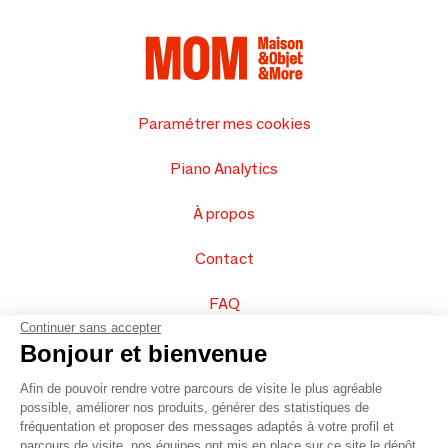
Paramétrer mes cookies
Piano Analytics
À propos
Contact
FAQ
Continuer sans accepter
Vendez vos produits
Bonjour et bienvenue
Afin de pouvoir rendre votre parcours de visite le plus agréable
Plan du site
possible, améliorer nos produits, générer des statistiques de
fréquentation et proposer des messages adaptés à votre profil et
parcours de visite, nos équipes ont mis en place sur ce site le dépôt