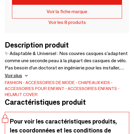
Voir la fiche marque
Voir les 8 produits
Description produit
✨ Adaptable & Universel : Nos couvres casques s'adaptent
comme une seconde peau à la plupart des casques de vélo.
Pas besoin d'un doctorat en ingénierie pour les installer,
c'est aussi simple que de pédaler vers le bonheur.🚨 La
Voir plus
Fente Magique : Pratiquez la magie de la visibilité ! Grâce à
FASHION
ACCESSOIRES DE MODE
CHAPEAUX
KIDS
ACCESSOIRES POUR ENFANT
ACCESSOIRES ENFANTS
notre fente arrière astucieuse, vous pouvez ajouter une
HELMUT COVER
lumière pour illuminer votre route. Soyez la star des rues,
Caractéristiques produit
même après le coucher du soleil. Imaginé en France,
Fabriqué au Portugal.
Pour voir les caractéristiques produits,
les coordonnées et les conditions de