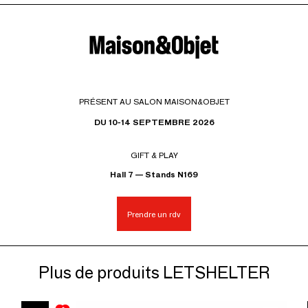
Adaptation parfaite: elle ne compromet pas le
fonctionnement du radiateur ou du sèche-serviettes. Salle
de bain: idéale pour optimiser l’espace.
PRÉSENT AU SALON MAISON&OBJET
DU 10-14 SEPTEMBRE 2026
GIFT & PLAY
Hall 7 — Stands N169
Prendre un rdv
Plus de produits LETSHELTER