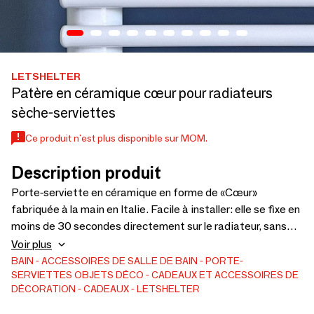
LETSHELTER
Patère en céramique cœur pour radiateurs
sèche-serviettes
Ce produit n'est plus disponible sur MOM.
Description produit
Porte-serviette en céramique en forme de «Cœur»
fabriquée à la main en Italie. Facile à installer: elle se fixe en
moins de 30 secondes directement sur le radiateur, sans
percer le mur ni votre main. Très pratique: parfaite pour
Voir plus
mettre en valeur les espaces de votre maison, sans percer
BAIN
ACCESSOIRES DE SALLE DE BAIN
PORTE-
SERVIETTES
OBJETS DÉCO
CADEAUX ET ACCESSOIRES DE
le carrelage ni utiliser de colle. Excellente qualité: nous
DÉCORATION
CADEAUX
LETSHELTER
rêvons, concevons et produisons en Italie avec de la
céramique naturelle, à l’esthétique irréprochable.