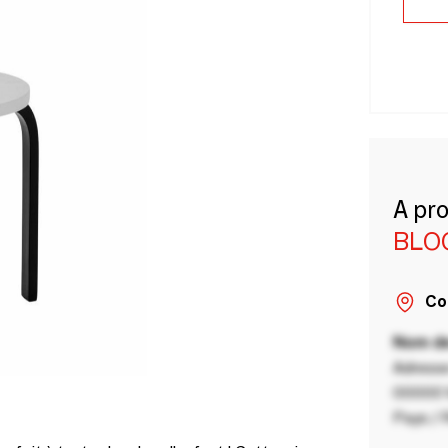
A pr
BLO
Co
Nom de
Adresse
00000 V
Pays / 