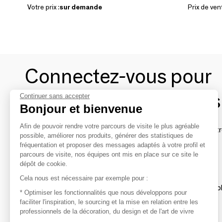
Votre prix :
sur demande
Prix de ven
Connectez-vous pour
contacter les marques
Continuer sans accepter
Bonjour et bienvenue
Afin de pouvoir rendre votre parcours de visite le plus agréable
Afin de profiter au mieux de l'expérience MOM et de rentr
possible, améliorer nos produits, générer des statistiques de
avec vos marques préférées, créez-vous un compte.
fréquentation et proposer des messages adaptés à votre profil et
parcours de visite, nos équipes ont mis en place sur ce site le
dépôt de cookie.
Découvrir
Cela nous est nécessaire par exemple pour :
Les produits de milliers de fournisseurs à exp
* Optimiser les fonctionnalités que nous développons pour
faciliter l'inspiration, le sourcing et la mise en relation entre les
professionnels de la décoration, du design et de l'art de vivre
S'inspirer