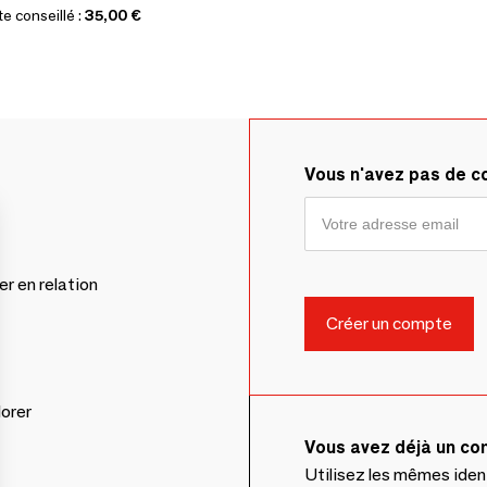
te conseillé :
35,00 €
Vous n'avez pas de 
er en relation
lorer
Vous avez déjà un c
Utilisez les mêmes ide