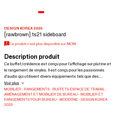
DESIGN KOREA 2025
[rawbrown] ts21 sideboard
Ce produit n'est plus disponible sur MOM.
Description produit
Ce buffet/crédence est conçu pour l'affichage sur platine et
le rangement de vinyles. Il est conçu pour les passionnés
d'audio qui utilisent divers équipements tels que des
platines, des récepteurs et des amplificateurs. Plutôt que
Voir plus
de simplement dissimuler le rangement, sa conception
MOBILIER
RANGEMENTS
BUFFETS
ESPACE DE TRAVAIL
AMÉNAGEMENT ET MOBILIER DE BUREAU
MOBILIER ET
ouverte permet aux utilisateurs de stocker et d'afficher
RANGEMENTS POUR BUREAU
MODERNE
DESIGN KOREA
efficacement leurs albums préférés.
2025