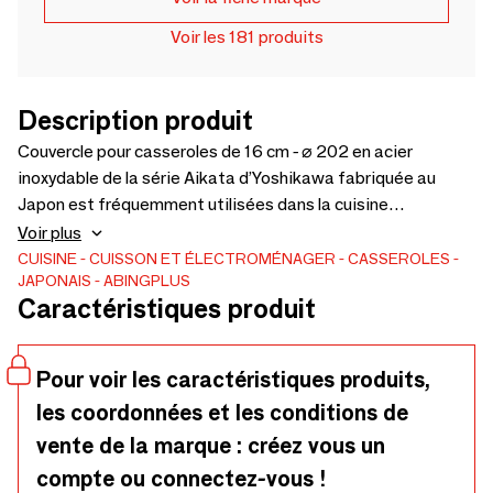
Voir les 181 produits
Description produit
Couvercle pour casseroles de 16 cm - ⌀ 202 en acier
inoxydable de la série Aikata d’Yoshikawa fabriquée au
Japon est fréquemment utilisées dans la cuisine
quotidiennement. Ces couvercle permet de contrôler la
Voir plus
température de cuisson en ajustant sa position de façon à
CUISINE
CUISSON ET ÉLECTROMÉNAGER
CASSEROLES
JAPONAIS
ABINGPLUS
empêcher ou en laissant sortir la vapeur par les deux becs
Caractéristiques produit
verseurs. Autre taille existante : 18 cm - ⌀ 225 et 20 cm - ⌀
245. YOSHIKAWA est situé dans la ville de Tsubame au
Japon. Depuis 70 ans, cette entreprise a su baser son
Pour voir les caractéristiques produits,
développement sur une forte innovation, tout en préservant
les coordonnées et les conditions de
l'artisanat local.
vente de la marque : créez vous un
compte ou connectez-vous !