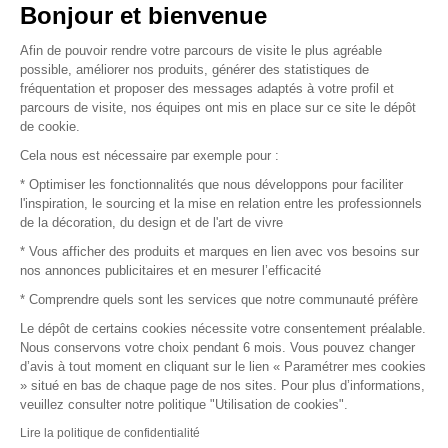
Vendez vos produits
Bonjour et bienvenue
Afin de pouvoir rendre votre parcours de visite le plus agréable
Plan du site
possible, améliorer nos produits, générer des statistiques de
fréquentation et proposer des messages adaptés à votre profil et
parcours de visite, nos équipes ont mis en place sur ce site le dépôt
de cookie.
© 2016 –
Organisation SAFI
Cela nous est nécessaire par exemple pour :
* Optimiser les fonctionnalités que nous développons pour faciliter
Recrutement
l'inspiration, le sourcing et la mise en relation entre les professionnels
de la décoration, du design et de l'art de vivre
Presse
* Vous afficher des produits et marques en lien avec vos besoins sur
nos annonces publicitaires et en mesurer l’efficacité
Devenir partenaire
* Comprendre quels sont les services que notre communauté préfère
Le dépôt de certains cookies nécessite votre consentement préalable.
Mentions légales
Nous conservons votre choix pendant 6 mois. Vous pouvez changer
d’avis à tout moment en cliquant sur le lien « Paramétrer mes cookies
Conditions commerciales
» situé en bas de chaque page de nos sites. Pour plus d’informations,
veuillez consulter notre politique "Utilisation de cookies".
Retours et remboursements
Lire la politique de confidentialité