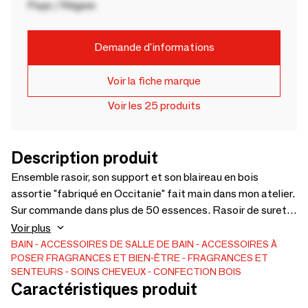
Pays / Région
Demande d'informations
Voir la fiche marque
Voir les 25 produits
Description produit
Ensemble rasoir, son support et son blaireau en bois
assortie "fabriqué en Occitanie" fait main dans mon atelier.
Sur commande dans plus de 50 essences. Rasoir de sureté
ou compatible Gillette® Mach3® ou Fusion5®.
Voir plus
Mécanisme chrome.
BAIN
ACCESSOIRES DE SALLE DE BAIN
ACCESSOIRES À
POSER
FRAGRANCES ET BIEN-ÊTRE
FRAGRANCES ET
SENTEURS
SOINS CHEVEUX
CONFECTION BOIS
Caractéristiques produit