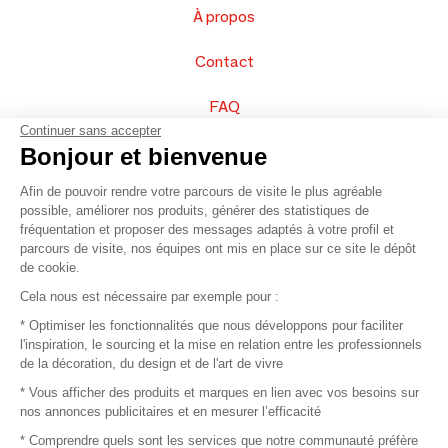
À propos
Contact
FAQ
Continuer sans accepter
Vendez vos produits
Bonjour et bienvenue
Afin de pouvoir rendre votre parcours de visite le plus agréable
Plan du site
possible, améliorer nos produits, générer des statistiques de
fréquentation et proposer des messages adaptés à votre profil et
parcours de visite, nos équipes ont mis en place sur ce site le dépôt
de cookie.
© 2016 –
Organisation SAFI
Cela nous est nécessaire par exemple pour :
* Optimiser les fonctionnalités que nous développons pour faciliter
Recrutement
l'inspiration, le sourcing et la mise en relation entre les professionnels
de la décoration, du design et de l'art de vivre
Presse
* Vous afficher des produits et marques en lien avec vos besoins sur
nos annonces publicitaires et en mesurer l’efficacité
Devenir partenaire
* Comprendre quels sont les services que notre communauté préfère