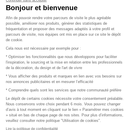
Continuer sans accepter
Vendez vos produits
Bonjour et bienvenue
Afin de pouvoir rendre votre parcours de visite le plus agréable
Plan du site
possible, améliorer nos produits, générer des statistiques de
fréquentation et proposer des messages adaptés à votre profil et
parcours de visite, nos équipes ont mis en place sur ce site le dépôt
de cookie.
© 2016 –
Organisation SAFI
Cela nous est nécessaire par exemple pour :
* Optimiser les fonctionnalités que nous développons pour faciliter
Recrutement
l'inspiration, le sourcing et la mise en relation entre les professionnels
de la décoration, du design et de l'art de vivre
Presse
* Vous afficher des produits et marques en lien avec vos besoins sur
nos annonces publicitaires et en mesurer l’efficacité
Devenir partenaire
* Comprendre quels sont les services que notre communauté préfère
Le dépôt de certains cookies nécessite votre consentement préalable.
Mentions légales
Nous conservons votre choix pendant 6 mois. Vous pouvez changer
d’avis à tout moment en cliquant sur le lien « Paramétrer mes cookies
Conditions commerciales
» situé en bas de chaque page de nos sites. Pour plus d’informations,
veuillez consulter notre politique "Utilisation de cookies".
Retours et remboursements
Lire la politique de confidentialité