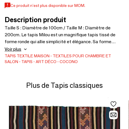
Ce produit n'est plus disponible sur MOM.
Description produit
Taille S : Diamètre de 100cm / Taille M : Diamètre de
200cm. Le tapis Milou est un magnifique tapis tissé de
forme ronde qui allie simplicité et élégance. Sa forme
circulaire et son tissage raffiné en font une pièce
Voir plus
polyvalente, s’intégrant facilement dans différents styles
TAPIS
TEXTILE MAISON
TEXTILES POUR CHAMBRE ET
SALON
TAPIS
ART DÉCO
COCONO
d’intérieur. Milou apporte harmonie et chaleur à n’importe
quel espace, tout en étant à la fois fonctionnel et
décoratif. Que ce soit dans un salon, une chambre ou un coin
douillet, ce tapis ajoute une touche raffinée de confort et
Plus de Tapis classiques
de sophistication à votre intérieur.