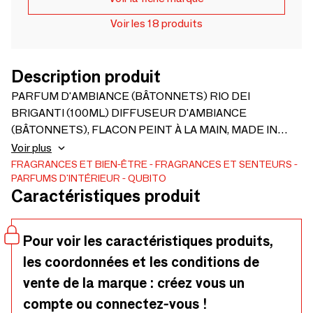
Voir les 18 produits
Description produit
PARFUM D'AMBIANCE (BÂTONNETS) RIO DEI
BRIGANTI (100ML) DIFFUSEUR D'AMBIANCE
(BÂTONNETS), FLACON PEINT À LA MAIN, MADE IN
ITALY. Une création aux accents frais de bergamote et de
Voir plus
cardamome et aux notes sophistiquées de thé et d'iris,
FRAGRANCES ET BIEN-ÊTRE
FRAGRANCES ET SENTEURS
PARFUMS D'INTÉRIEUR
QUBITO
associées au parfum aromatique de lavande. PYRAMIDE
Caractéristiques produit
OLFACTIVE Notes de tête : bergamote, cardamome
Notes de cœur : feuilles de violette, thé, lavande Notes de
fond : iris, bois de cèdre, musc. INSPIRATIONUNE cascade
Pour voir les caractéristiques produits,
rugit à la lisière d'un village fantôme, oublié dans son
les coordonnées et les conditions de
silence. Tout autour, la fraîcheur verte d'un bois luxuriant et
le doux parfum des violettes.
vente de la marque : créez vous un
compte ou connectez-vous !