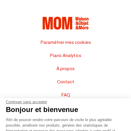
Paramétrer mes cookies
Piano Analytics
À propos
Contact
FAQ
Continuer sans accepter
Vendez vos produits
Bonjour et bienvenue
Afin de pouvoir rendre votre parcours de visite le plus agréable
Plan du site
possible, améliorer nos produits, générer des statistiques de
fréquentation et proposer des messages adaptés à votre profil et