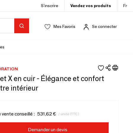
S’inscrire
Vendez vos produits
Fr
Mes Favoris
Se connecter
es
ORATION
t X en cuir - Élégance et confort
tre intérieur
e vente conseillé :
531,62 €
/ unité (TTC)
Demander un devis