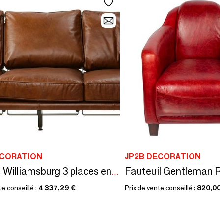
ECORATION
JP2B DECORATION
Canapé Williamsburg 3 places en cuir véritable, style industriel moderne
te conseillé :
4 337,29 €
Prix de vente conseillé :
820,00