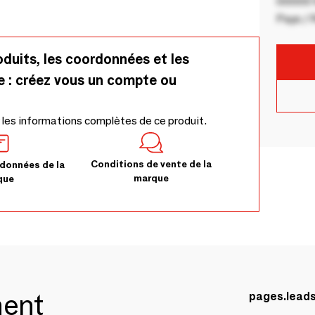
00000 V
Pays / 
oduits, les coordonnées et les
e : créez vous un compte ou
 les informations complètes de ce produit.
Conditions de vente de la
données de la
marque
que
ment
pages.lead