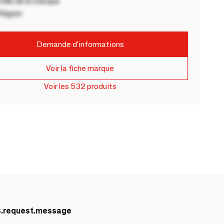
ille de la marque
Région
Demande d'informations
Voir la fiche marque
Voir les 532 produits
s.request.message