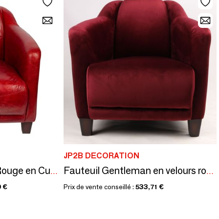
JP2B DECORATION
Fauteuil Gentleman Rouge en Cuir Véritable - Élégance et Design Compact
Fauteuil Gentleman en velours rouge vin – Élégance et confort intemporel
 €
Prix de vente conseillé :
533,71 €