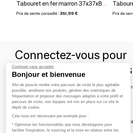
Tabouret
Tabouret en fer marron 37x37x80 cm
Prix de vente conseillé :
351,99 €
Prix de ven
Connectez-vous pour
contacter les marques
Continuer sans accepter
Bonjour et bienvenue
Afin de pouvoir rendre votre parcours de visite le plus agréable
Afin de profiter au mieux de l'expérience MOM et de rentr
possible, améliorer nos produits, générer des statistiques de
avec vos marques préférées, créez-vous un compte.
fréquentation et proposer des messages adaptés à votre profil et
parcours de visite, nos équipes ont mis en place sur ce site le
dépôt de cookie.
Découvrir
Cela nous est nécessaire par exemple pour :
Les produits de milliers de fournisseurs à exp
* Optimiser les fonctionnalités que nous développons pour
faciliter l'inspiration, le sourcing et la mise en relation entre les