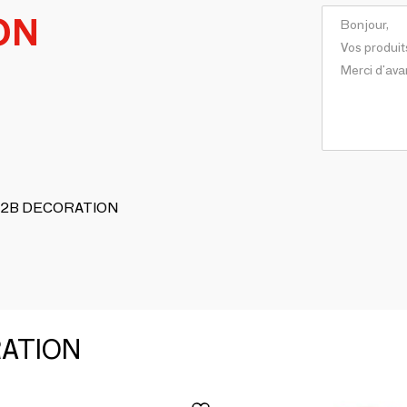
ON
 JP2B DECORATION
RATION