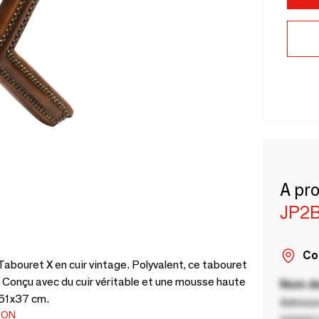
A pr
JP2
Co
Tabouret X en cuir vintage. Polyvalent, ce tabouret
. Conçu avec du cuir véritable et une mousse haute
Nom de
x51x37 cm.
Adresse
ION