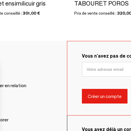
 ensimilicuir gris
TABOURET POROS
te conseillé :
301,00 €
Prix de vente conseillé :
320,00
Vous n'avez pas de 
er en relation
lorer
Vous avez déjà un c