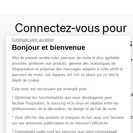
Connectez-vous pour
contacter les marques
Continuer sans accepter
Bonjour et bienvenue
Afin de pouvoir rendre votre parcours de visite le plus agréable
Afin de profiter au mieux de l'expérience MOM et de rentr
possible, améliorer nos produits, générer des statistiques de
avec vos marques préférées, créez-vous un compte.
fréquentation et proposer des messages adaptés à votre profil et
parcours de visite, nos équipes ont mis en place sur ce site le
dépôt de cookie.
Découvrir
Cela nous est nécessaire par exemple pour :
Les produits de milliers de fournisseurs à exp
* Optimiser les fonctionnalités que nous développons pour
faciliter l'inspiration, le sourcing et la mise en relation entre les
professionnels de la décoration, du design et de l'art de vivre
S'inspirer
Inspiration et sélections de produits tendan
* Vous afficher des produits et marques en lien avec vos besoins
sur nos annonces publicitaires et en mesurer l’efficacité
Contacter
* Comprendre quels sont les services que notre communauté