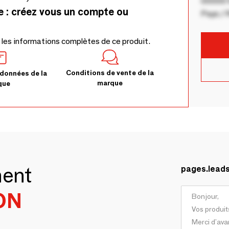
00000 V
e : créez vous un compte ou
Pays / 
 les informations complètes de ce produit.
Conditions de vente de la
données de la
marque
que
ment
pages.lead
ON