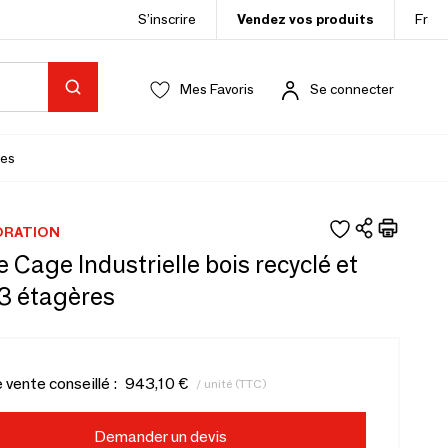
S’inscrire
Vendez vos produits
Fr
Mes Favoris
Se connecter
es
ORATION
 Cage Industrielle bois recyclé et
 3 étagères
e vente conseillé :
943,10 €
/ unité (TTC)
Demander un devis