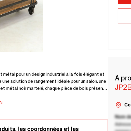
t métal pour un design industriel à la fois élégant et
A pr
e une solution de rangement idéale pour un salon, une
JP2
li et métal noir martelé, chaque pièce de bois présente
me authentique de ce meuble. Dimensions : H82 x L180
ON
Co
Nom de
Adresse
oduits, les coordonnées et les