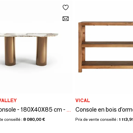
VALLEY
VICAL
Table console - 180X40X85 cm - Ombrure - Quartzite Patagonia
te conseillé :
8 080,00 €
Prix de vente conseillé :
1 113,9