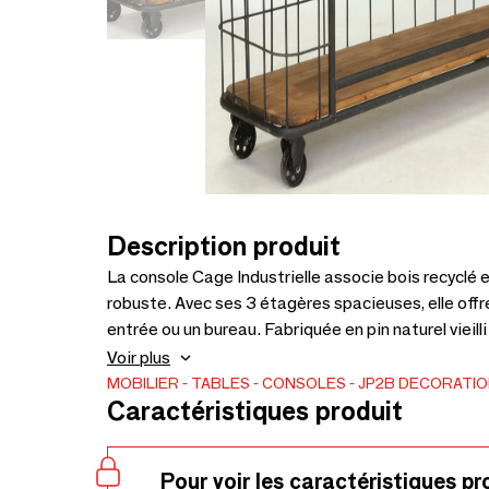
Description produit
La console Cage Industrielle associe bois recyclé e
robuste. Avec ses 3 étagères spacieuses, elle offr
entrée ou un bureau. Fabriquée en pin naturel vieil
des irrégularités naturelles qui ajoutent au char
Voir plus
x P40 cm, poids : 28 kg.
MOBILIER
TABLES
CONSOLES
JP2B DECORATI
Caractéristiques produit
Pour voir les caractéristiques pr