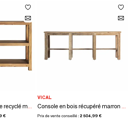
VICAL
Console en bois d’orme recyclé marron 140x45x80 cm
Console en bois récupéré marron 230x57x83 cm
9 €
Prix de vente conseillé :
2 504,99 €