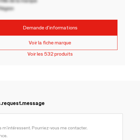
ille de la marque
Région
Demande d'informations
Voir la fiche marque
Voir les 532 produits
s.request.message