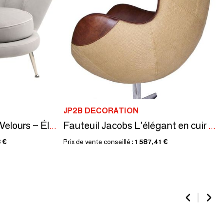
JP2B DECORATION
Fauteuil Fleur Gris en Velours – Élégance et Confort Chic
Fauteuil Jacobs L'élégant en cuir et toile de jute - Confort et style moderne
 €
Prix de vente conseillé :
1 587,41 €