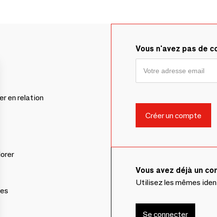
Vous n'avez pas de 
er en relation
lorer
Vous avez déjà un c
Utilisez les mêmes ide
ces
Se connecter