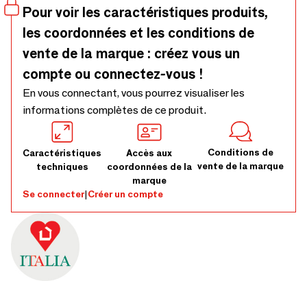
cordon a été réalisé avec des tissus et dentelles et fils de
Pour voir les caractéristiques produits,
coton. C’est la version de couleur verte.
les coordonnées et les conditions de
vente de la marque : créez vous un
compte ou connectez-vous !
En vous connectant, vous pourrez visualiser les
informations complètes de ce produit.
Conditions de
Caractéristiques
Accès aux
vente de la marque
techniques
coordonnées de la
marque
Se connecter
|
Créer un compte