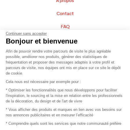
À propos
Contact
FAQ
Continuer sans accepter
Vendez vos produits
Bonjour et bienvenue
Afin de pouvoir rendre votre parcours de visite le plus agréable
Plan du site
possible, améliorer nos produits, générer des statistiques de
fréquentation et proposer des messages adaptés à votre profil et
parcours de visite, nos équipes ont mis en place sur ce site le dépôt
de cookie.
© 2016 –
Organisation SAFI
Cela nous est nécessaire par exemple pour :
* Optimiser les fonctionnalités que nous développons pour faciliter
Recrutement
l'inspiration, le sourcing et la mise en relation entre les professionnels
de la décoration, du design et de l'art de vivre
Presse
* Vous afficher des produits et marques en lien avec vos besoins sur
nos annonces publicitaires et en mesurer l’efficacité
Devenir partenaire
* Comprendre quels sont les services que notre communauté préfère