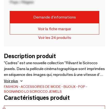
Pays / Région
Demande d'informations
Voir la fiche marque
Voir les 24 produits
Description produit
"Cadres" est une nouvelle collection "Rêvant le Scirocco
jewels. Dans la pellicule cinématographique sont imprimées
en séquence des images qui, reproduites à une vitesse d’au
moins 16 images par seconde, donnent au spectateur
Voir plus
l’impression d’un mouvement continu et non pas d’une
FASHION
ACCESSOIRES DE MODE
BIJOUX
POP
SOGNANDO LO SCIROCCO JEWELS
séquence d’images fixes. C’est l’idée que j’ai voulu donner à
Caractéristiques produit
cette collection : le mouvement. Les bandes de photos à
jeter ont été savamment entrelacées et brodées. Le