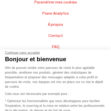
Paramétrer mes cookies
Piano Analytics
À propos
Contact
FAQ
Continuer sans accepter
Vendez vos produits
Bonjour et bienvenue
Afin de pouvoir rendre votre parcours de visite le plus agréable
Plan du site
possible, améliorer nos produits, générer des statistiques de
fréquentation et proposer des messages adaptés à votre profil et
parcours de visite, nos équipes ont mis en place sur ce site le dépôt
de cookie.
© 2016 –
Organisation SAFI
Cela nous est nécessaire par exemple pour :
* Optimiser les fonctionnalités que nous développons pour faciliter
Recrutement
l'inspiration, le sourcing et la mise en relation entre les professionnels
de la décoration, du design et de l'art de vivre