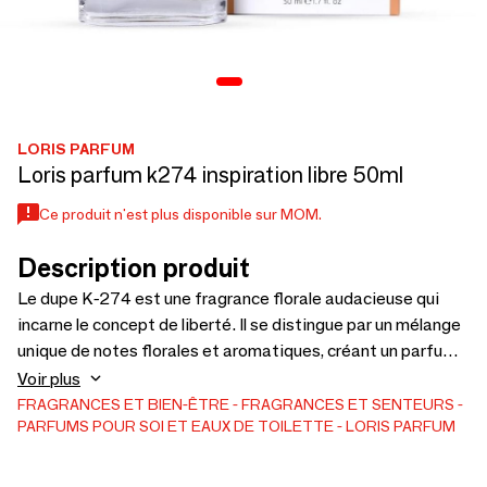
LORIS PARFUM
Loris parfum k274 inspiration libre 50ml
Ce produit n'est plus disponible sur MOM.
Description produit
Le dupe K-274 est une fragrance florale audacieuse qui
incarne le concept de liberté. Il se distingue par un mélange
unique de notes florales et aromatiques, créant un parfum à
la fois puissant et féminin . 1. Notes de tête : Agrumes,
Voir plus
Huile de mandarine, Cassis 2. Notes de cœur : Lavande,
FRAGRANCES ET BIEN-ÊTRE
FRAGRANCES ET SENTEURS
PARFUMS POUR SOI ET EAUX DE TOILETTE
LORIS PARFUM
Jasmin sambac, Jasmin grandiflorum, Fleur d’oranger. 3.
Notes de fond : Vanille de Madagascar, Bois de cèdre,
Ambre, Musc . Éveillez vos sens avec LORIS ! ❤️