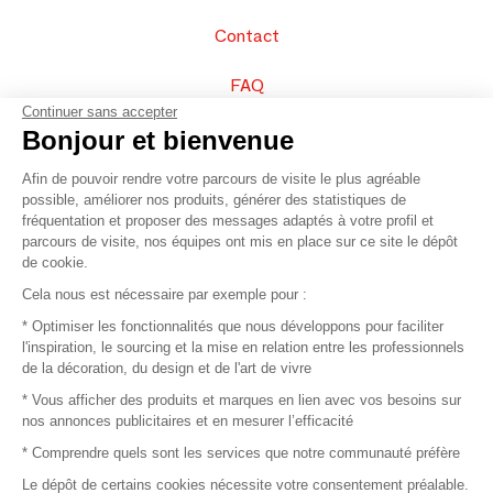
Contact
FAQ
Continuer sans accepter
Vendez vos produits
Bonjour et bienvenue
Afin de pouvoir rendre votre parcours de visite le plus agréable
Plan du site
possible, améliorer nos produits, générer des statistiques de
fréquentation et proposer des messages adaptés à votre profil et
parcours de visite, nos équipes ont mis en place sur ce site le dépôt
de cookie.
© 2016 –
Organisation SAFI
Cela nous est nécessaire par exemple pour :
* Optimiser les fonctionnalités que nous développons pour faciliter
Recrutement
l'inspiration, le sourcing et la mise en relation entre les professionnels
de la décoration, du design et de l'art de vivre
Presse
* Vous afficher des produits et marques en lien avec vos besoins sur
nos annonces publicitaires et en mesurer l’efficacité
Devenir partenaire
* Comprendre quels sont les services que notre communauté préfère
Le dépôt de certains cookies nécessite votre consentement préalable.
Mentions légales