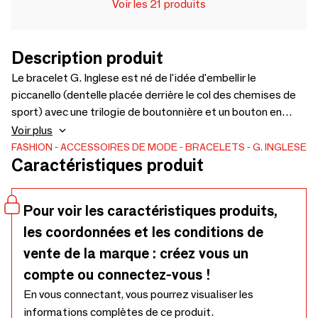
Voir les 21 produits
Description produit
Le bracelet G. Inglese est né de l'idée d'embellir le
piccanello (dentelle placée derrière le col des chemises de
sport) avec une trilogie de boutonnière et un bouton en
nacre. Il est immédiatement devenu un accessoire qui se
Voir plus
distingue par son style et son élégance, au poignet d'un
FASHION
ACCESSOIRES DE MODE
BRACELETS
G. INGLESE
Caractéristiques produit
homme, mais aussi d'une femme raffinée. Tous nos
bracelets sont faits à la main avec la méthode du crochet,
un détail dont on peut déduire la passion mais aussi notre
Pour voir les caractéristiques produits,
mission : valoriser la richesse que possède notre patrimoine
les coordonnées et les conditions de
culturel, réévaluer un art ancien.
vente de la marque : créez vous un
compte ou connectez-vous !
En vous connectant, vous pourrez visualiser les
informations complètes de ce produit.