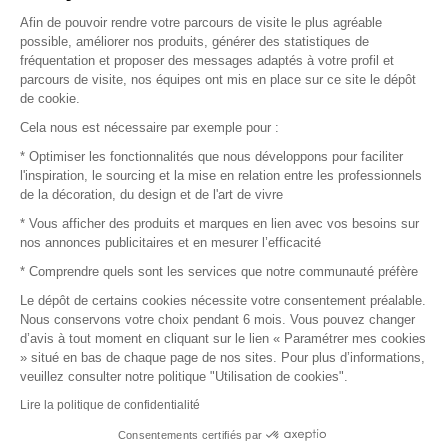
Afin de pouvoir rendre votre parcours de visite le plus agréable
Plan du site
possible, améliorer nos produits, générer des statistiques de
fréquentation et proposer des messages adaptés à votre profil et
parcours de visite, nos équipes ont mis en place sur ce site le dépôt
de cookie.
© 2016 –
Organisation SAFI
Cela nous est nécessaire par exemple pour :
* Optimiser les fonctionnalités que nous développons pour faciliter
Recrutement
l'inspiration, le sourcing et la mise en relation entre les professionnels
de la décoration, du design et de l'art de vivre
Presse
* Vous afficher des produits et marques en lien avec vos besoins sur
nos annonces publicitaires et en mesurer l’efficacité
Devenir partenaire
* Comprendre quels sont les services que notre communauté préfère
Le dépôt de certains cookies nécessite votre consentement préalable.
Mentions légales
Nous conservons votre choix pendant 6 mois. Vous pouvez changer
d’avis à tout moment en cliquant sur le lien « Paramétrer mes cookies
Conditions commerciales
» situé en bas de chaque page de nos sites. Pour plus d’informations,
veuillez consulter notre politique "Utilisation de cookies".
Retours et remboursements
Lire la politique de confidentialité
Piano Analytics
Consentements certifiés par