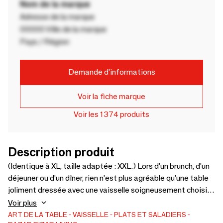
Nom de la marque
Adresse de la marque
00000 Ville de la marque
Pays / Région
Demande d'informations
Voir la fiche marque
Voir les 1374 produits
Description produit
(Identique à XL, taille adaptée : XXL.) Lors d'un brunch, d'un
déjeuner ou d'un dîner, rien n'est plus agréable qu'une table
joliment dressée avec une vaisselle soigneusement choisie.
Nous aimons le design épuré et élégant de notre vaisselle
Voir plus
multifonction en teck. Idéale pour servir vos tapas, entrées
ART DE LA TABLE
VAISSELLE
PLATS ET SALADIERS