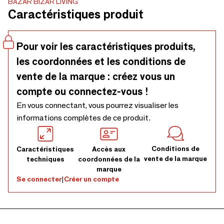
BAZAR BIZAR LIVING
ou en-cas préférés. Que vous organisiez un moment
Caractéristiques produit
convivial ou une soirée sophistiquée, cette assiette est
votre alliée pour présenter vos mets de manière aussi belle
qu’appétissante. Les dimensions peuvent varier d'un ou
Pour voir les caractéristiques produits,
deux centimètres car ce produit est fabriqué à la main.
les coordonnées et les conditions de
vente de la marque : créez vous un
compte ou connectez-vous !
En vous connectant, vous pourrez visualiser les
informations complètes de ce produit.
Conditions de
Caractéristiques
Accès aux
vente de la marque
techniques
coordonnées de la
marque
Se connecter
|
Créer un compte