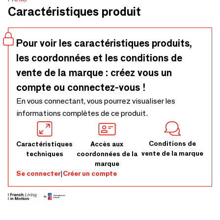
matelas Platinum Silhouette s'associe à une literie de
Caractéristiques produit
relaxation pour un moment de bien-être supérieur. Sa
hauteur basse, le rend Ideal pour les yachts.
Pour voir les caractéristiques produits,
les coordonnées et les conditions de
vente de la marque : créez vous un
compte ou connectez-vous !
En vous connectant, vous pourrez visualiser les
informations complètes de ce produit.
Conditions de
Caractéristiques
Accès aux
vente de la marque
techniques
coordonnées de la
marque
Se connecter
|
Créer un compte