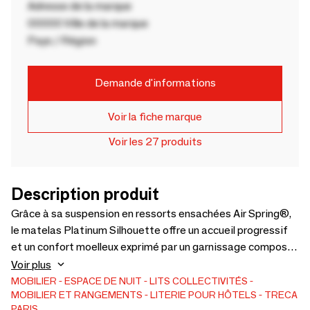
Adresse de la marque
00000 Ville de la marque
Pays / Région
Demande d'informations
Voir la fiche marque
Voir les 27 produits
Description produit
Grâce à sa suspension en ressorts ensachées Air Spring®,
le matelas Platinum Silhouette offre un accueil progressif
et un confort moelleux exprimé par un garnissage composé
de matières souples et résilientes. Accessible en 3 niveaux
Voir plus
de fermeté différents, il s'adapte au besoin de son dormeur.
MOBILIER
ESPACE DE NUIT
LITS
COLLECTIVITÉS
MOBILIER ET RANGEMENTS
LITERIE POUR HÔTELS
TRECA
Pour une expérience de sommeil encore plus poussée, le
PARIS