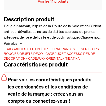
Voir les 11 produits
Description produit
Bougie Karavān, inspiré de la Route de la Soie et de l'Orient
antique, dévoile ses notes de dattes sucrées, de prunes
juteuses, de rose délicate et de oud mystique. Chaque note
raconte une histoire fascinante de commerce, de voyage et
Voir plus
de découverte, rappelant le raffinement et les trésors
FRAGRANCES ET BIEN-ÊTRE
FRAGRANCES ET SENTEURS
BOUGIES
OBJETS DÉCO
CADEAUX ET ACCESSOIRES DE
parfumés de l'Orient. Bougie parfumée 180g. 45-50h de
DÉCORATION
CADEAUX
ORIENTAL
TIBATIKA
brûlage. Fabriqué en France.
Caractéristiques produit
Pour voir les caractéristiques produits,
les coordonnées et les conditions de
vente de la marque : créez vous un
compte ou connectez-vous !