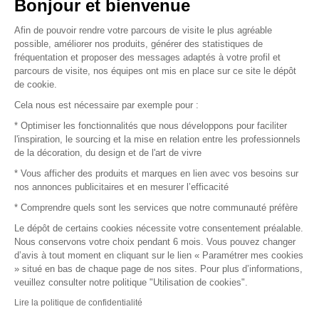
Vendez vos produits
Bonjour et bienvenue
Afin de pouvoir rendre votre parcours de visite le plus agréable
Plan du site
possible, améliorer nos produits, générer des statistiques de
fréquentation et proposer des messages adaptés à votre profil et
parcours de visite, nos équipes ont mis en place sur ce site le dépôt
de cookie.
© 2016 –
Organisation SAFI
Cela nous est nécessaire par exemple pour :
* Optimiser les fonctionnalités que nous développons pour faciliter
Recrutement
l'inspiration, le sourcing et la mise en relation entre les professionnels
de la décoration, du design et de l'art de vivre
Presse
* Vous afficher des produits et marques en lien avec vos besoins sur
nos annonces publicitaires et en mesurer l’efficacité
Devenir partenaire
* Comprendre quels sont les services que notre communauté préfère
Le dépôt de certains cookies nécessite votre consentement préalable.
Mentions légales
Nous conservons votre choix pendant 6 mois. Vous pouvez changer
d’avis à tout moment en cliquant sur le lien « Paramétrer mes cookies
Conditions commerciales
» situé en bas de chaque page de nos sites. Pour plus d’informations,
veuillez consulter notre politique "Utilisation de cookies".
Retours et remboursements
Lire la politique de confidentialité