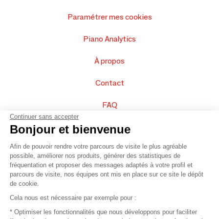
Paramétrer mes cookies
Piano Analytics
À propos
Contact
FAQ
Continuer sans accepter
Vendez vos produits
Bonjour et bienvenue
Afin de pouvoir rendre votre parcours de visite le plus agréable
Plan du site
possible, améliorer nos produits, générer des statistiques de
fréquentation et proposer des messages adaptés à votre profil et
parcours de visite, nos équipes ont mis en place sur ce site le dépôt
de cookie.
© 2016 –
Organisation SAFI
Cela nous est nécessaire par exemple pour :
* Optimiser les fonctionnalités que nous développons pour faciliter
Recrutement