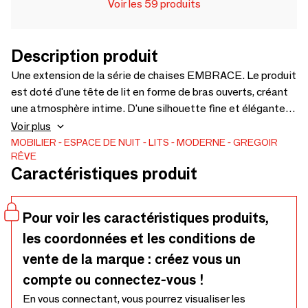
Voir les 59 produits
Description produit
Une extension de la série de chaises EMBRACE. Le produit
est doté d'une tête de lit en forme de bras ouverts, créant
une atmosphère intime. D'une silhouette fine et élégante,
le lit est sans aucun doute séduisant sous tous les angles.
Voir plus
MOBILIER
ESPACE DE NUIT
LITS
MODERNE
GREGOIR
RÊVE
Caractéristiques produit
Pour voir les caractéristiques produits,
les coordonnées et les conditions de
vente de la marque : créez vous un
compte ou connectez-vous !
En vous connectant, vous pourrez visualiser les