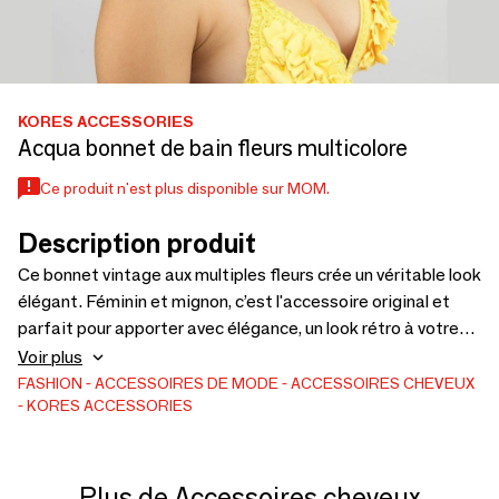
KORES ACCESSORIES
Acqua bonnet de bain fleurs multicolore
Ce produit n'est plus disponible sur MOM.
Description produit
Ce bonnet vintage aux multiples fleurs crée un véritable look
élégant. Féminin et mignon, c’est l'accessoire original et
parfait pour apporter avec élégance, un look rétro à votre
maillot de bain, à la plage ou à la piscine. Fait de 100°/
Voir plus
caoutchouc naturel de grande qualité, il est durable et ne
FASHION
ACCESSOIRES DE MODE
ACCESSOIRES CHEVEUX
KORES ACCESSORIES
laisse pas passer l’eau. Taille unique, sa matière stretch
s’adapte à toutes les tailles. Il protège votre visage des
cheveux et permet à ces derniers de rester relativement
secs.
Plus de Accessoires cheveux