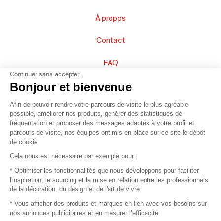
À propos
Contact
FAQ
Continuer sans accepter
Vendez vos produits
Bonjour et bienvenue
Afin de pouvoir rendre votre parcours de visite le plus agréable
Plan du site
possible, améliorer nos produits, générer des statistiques de
fréquentation et proposer des messages adaptés à votre profil et
parcours de visite, nos équipes ont mis en place sur ce site le dépôt
de cookie.
© 2016 –
Organisation SAFI
Cela nous est nécessaire par exemple pour :
* Optimiser les fonctionnalités que nous développons pour faciliter
Recrutement
l'inspiration, le sourcing et la mise en relation entre les professionnels
de la décoration, du design et de l'art de vivre
Presse
* Vous afficher des produits et marques en lien avec vos besoins sur
nos annonces publicitaires et en mesurer l’efficacité
Devenir partenaire