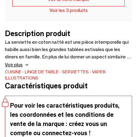
Voir les 3 produits
Description produit
La serviette en coton natté est une pièce intemporelle qui
habille aussi bien les grandes tablées estivales que les
diners en famille. En plus de lui donner un aspect similaire au
lin, son tissage dense et homogène lui confère une surface
Voir plus
en relief extrêmement robuste. La texture du coton natté
CUISINE
LINGE DE TABLE
SERVIETTES
VAREK
ILLUSTRATIONS
offre une rigidité notable avec un motif naturel. Cette toile
Caractéristiques produit
de coton natté devient ainsi un incontournable pour un
produit durable et naturel. Taille : 48 x 48 cm Toile Ardèche
185 g/m2 Matière : 100% Coton certifié Oeko Tex.
Pour voir les caractéristiques produits,
les coordonnées et les conditions de
vente de la marque : créez vous un
compte ou connectez-vous !