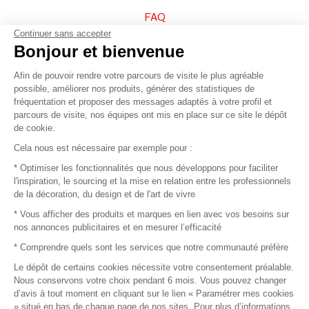
FAQ
Continuer sans accepter
Vendez vos produits
Bonjour et bienvenue
Afin de pouvoir rendre votre parcours de visite le plus agréable
Plan du site
possible, améliorer nos produits, générer des statistiques de
fréquentation et proposer des messages adaptés à votre profil et
parcours de visite, nos équipes ont mis en place sur ce site le dépôt
de cookie.
© 2016 –
Organisation SAFI
Cela nous est nécessaire par exemple pour :
* Optimiser les fonctionnalités que nous développons pour faciliter
Recrutement
l'inspiration, le sourcing et la mise en relation entre les professionnels
de la décoration, du design et de l'art de vivre
Presse
* Vous afficher des produits et marques en lien avec vos besoins sur
nos annonces publicitaires et en mesurer l’efficacité
Devenir partenaire
* Comprendre quels sont les services que notre communauté préfère
Le dépôt de certains cookies nécessite votre consentement préalable.
Mentions légales
Nous conservons votre choix pendant 6 mois. Vous pouvez changer
d’avis à tout moment en cliquant sur le lien « Paramétrer mes cookies
Conditions commerciales
» situé en bas de chaque page de nos sites. Pour plus d’informations,