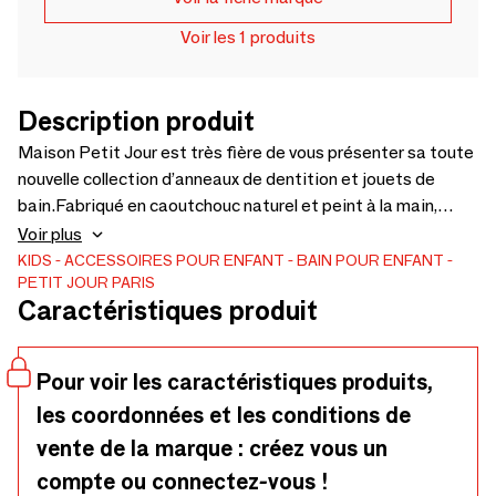
Voir les 1 produits
Description produit
Maison Petit Jour est très fière de vous présenter sa toute
nouvelle collection d’anneaux de dentition et jouets de
bain.Fabriqué en caoutchouc naturel et peint à la main,
chaque pièce est unique et sure pour les bébés.Les designs
Voir plus
conçus en France ont été ensuite modelé à l’argile pour
KIDS
ACCESSOIRES POUR ENFANT
BAIN POUR ENFANT
PETIT JOUR PARIS
fabriquer les moules permettant la fabrication en série.Le
Caractéristiques produit
bébé pourra donc soulager ses dents en le mordillant et
jouer avec dans le bain.Aucun trou, donc pas de risque de
moisissure.
Pour voir les caractéristiques produits,
les coordonnées et les conditions de
vente de la marque : créez vous un
compte ou connectez-vous !