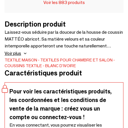
Voir les 883 produits
Description produit
Laissez-vous séduire par la douceur de la housse de coussin
MATTÉO abricot. Sa matière velours et sa couleur
intemporelle apporteront une touche naturellement
chaleureuse à votre intérieur. Vous pourrez jouer la carte du
Voir plus
contraste et de l'originalité en l'associant à d'autres
TEXTILE MAISON
TEXTILES POUR CHAMBRE ET SALON
COUSSINS TEXTILE
BLANC D'IVOIRE
couleurs ou des imprimés. Informations complémentaires
Caractéristiques produit
Face : 100% velours de coton Dos : 88 % coton et 12 % lin
Dimensions : 60 x 40 cm Garnissage non inclus. Piqué main.
Disponible également en 50 x 50 cm et 30 x 40 cm.
Pour voir les caractéristiques produits,
les coordonnées et les conditions de
vente de la marque : créez vous un
compte ou connectez-vous !
En vous connectant, vous pourrez visualiser les