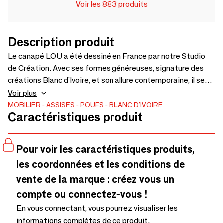
Voir les 883 produits
Description produit
Le canapé LOU a été dessiné en France par notre Studio
de Création. Avec ses formes généreuses, signature des
créations Blanc d’Ivoire, et son allure contemporaine, il se
marie à tous les styles d’intérieur. Son dossier et son assise
Voir plus
rebondis composés de mousse dense invitent à la détente,
MOBILIER
ASSISES
POUFS
BLANC D'IVOIRE
Caractéristiques produit
tandis que son revêtement tissu en velours apporte une
agréable sensation de confort. Conçu en Europe par notre
fabriquant spécialiste, le canapé LOU est composé d’une
Pour voir les caractéristiques produits,
structure robuste en hêtre massif qui vous accompagnera
les coordonnées et les conditions de
toute votre vie. Entièrement modulable, le canapé LOU a
été imaginé pour s’adapte...
vente de la marque : créez vous un
compte ou connectez-vous !
En vous connectant, vous pourrez visualiser les
informations complètes de ce produit.