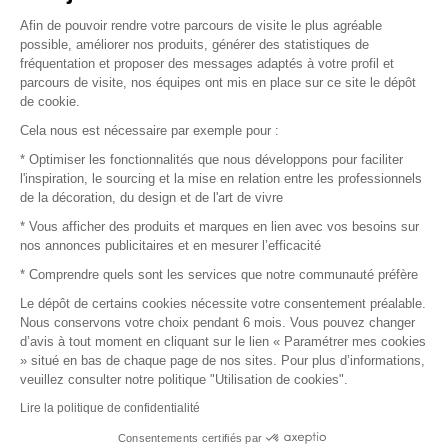
Afin de pouvoir rendre votre parcours de visite le plus agréable
Plan du site
possible, améliorer nos produits, générer des statistiques de
fréquentation et proposer des messages adaptés à votre profil et
parcours de visite, nos équipes ont mis en place sur ce site le dépôt
de cookie.
© 2016 –
Organisation SAFI
Cela nous est nécessaire par exemple pour :
* Optimiser les fonctionnalités que nous développons pour faciliter
Recrutement
l'inspiration, le sourcing et la mise en relation entre les professionnels
de la décoration, du design et de l'art de vivre
Presse
* Vous afficher des produits et marques en lien avec vos besoins sur
nos annonces publicitaires et en mesurer l’efficacité
Devenir partenaire
* Comprendre quels sont les services que notre communauté préfère
Le dépôt de certains cookies nécessite votre consentement préalable.
Mentions légales
Nous conservons votre choix pendant 6 mois. Vous pouvez changer
d’avis à tout moment en cliquant sur le lien « Paramétrer mes cookies
Conditions commerciales
» situé en bas de chaque page de nos sites. Pour plus d’informations,
veuillez consulter notre politique "Utilisation de cookies".
Retours et remboursements
Lire la politique de confidentialité
Piano Analytics
Consentements certifiés par