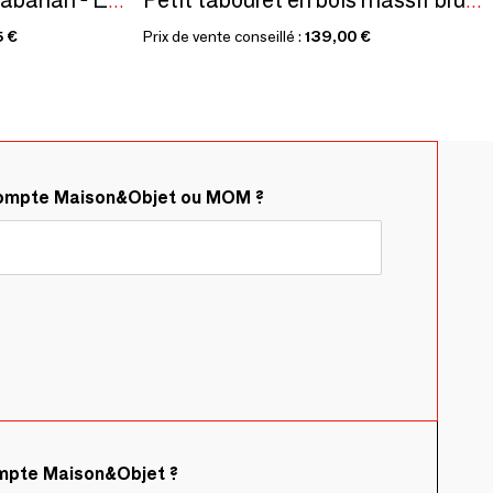
Le Tabouret De Bar Tabanan - Extérieur
Petit tabouret en bois massif brun assise circulaire creusée H:40cm
5 €
Prix de vente conseillé :
139,00 €
compte Maison&Objet ou MOM ?
ompte Maison&Objet ?