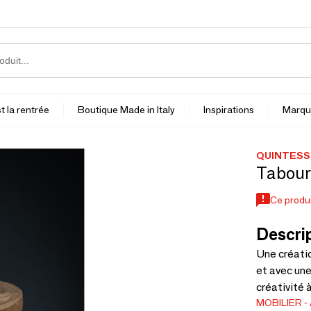
t la rentrée
Boutique Made in Italy
Inspirations
Marqu
QUINTESS
Taboure
Ce produi
Descrip
Une créatio
et avec une
créativité à
MOBILIER