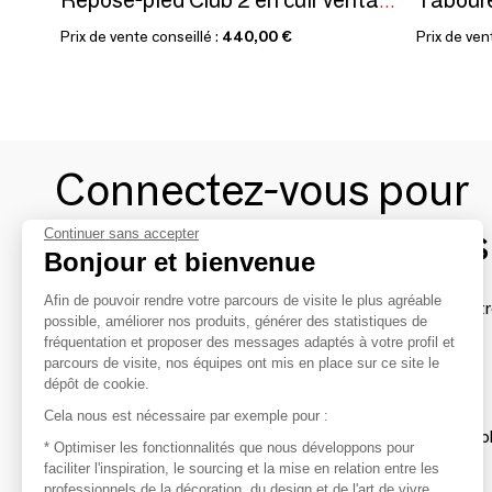
Repose-pied Club 2 en cuir véritable, design vintage
Prix de vente conseillé :
440,00 €
Prix de ven
Connectez-vous pour
contacter les marques
Continuer sans accepter
Bonjour et bienvenue
Afin de pouvoir rendre votre parcours de visite le plus agréable
Afin de profiter au mieux de l'expérience MOM et de rentr
possible, améliorer nos produits, générer des statistiques de
avec vos marques préférées, créez-vous un compte.
fréquentation et proposer des messages adaptés à votre profil et
parcours de visite, nos équipes ont mis en place sur ce site le
dépôt de cookie.
Découvrir
Cela nous est nécessaire par exemple pour :
Les produits de milliers de fournisseurs à exp
* Optimiser les fonctionnalités que nous développons pour
faciliter l'inspiration, le sourcing et la mise en relation entre les
professionnels de la décoration, du design et de l'art de vivre
S'inspirer