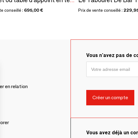
Tabouret ou table d'appoint en teck massif asiatique
te conseillé :
695,00 €
Prix de vente conseillé :
229,9
Vous n'avez pas de 
er en relation
lorer
Vous avez déjà un c