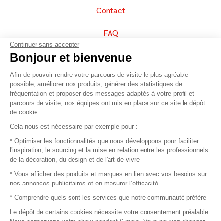
Contact
FAQ
Continuer sans accepter
Vendez vos produits
Bonjour et bienvenue
Afin de pouvoir rendre votre parcours de visite le plus agréable
Plan du site
possible, améliorer nos produits, générer des statistiques de
fréquentation et proposer des messages adaptés à votre profil et
parcours de visite, nos équipes ont mis en place sur ce site le dépôt
de cookie.
© 2016 –
Organisation SAFI
Cela nous est nécessaire par exemple pour :
* Optimiser les fonctionnalités que nous développons pour faciliter
Recrutement
l'inspiration, le sourcing et la mise en relation entre les professionnels
de la décoration, du design et de l'art de vivre
Presse
* Vous afficher des produits et marques en lien avec vos besoins sur
nos annonces publicitaires et en mesurer l’efficacité
Devenir partenaire
* Comprendre quels sont les services que notre communauté préfère
Le dépôt de certains cookies nécessite votre consentement préalable.
Mentions légales