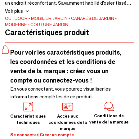
un endroit réconfortant. Savamment habillé d’osier tissé
aléatoirement et résistant aux intempéries, il est unique
Voir plus
par sa forme époustouflante, invitante et sculpturale. Ses
OUTDOOR
MOBILIER JARDIN
CANAPÉS DE JARDIN
MODERNE
COUTURE JARDIN
coussins sont habillés de tissu acrylique extérieur durable
Caractéristiques produit
traité aux UV COUTUREtex et imperméable. Dimensions :
L.220 x P.102 x H.76 cm.
Pour voir les caractéristiques produits,
les coordonnées et les conditions de
vente de la marque : créez vous un
compte ou connectez-vous !
En vous connectant, vous pourrez visualiser les
informations complètes de ce produit.
Conditions de
Caractéristiques
Accès aux
vente de la marque
techniques
coordonnées de la
marque
Se connecter
|
Créer un compte