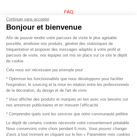
FAQ
Continuer sans accepter
Vendez vos produits
Bonjour et bienvenue
Afin de pouvoir rendre votre parcours de visite le plus agréable
Plan du site
possible, améliorer nos produits, générer des statistiques de
fréquentation et proposer des messages adaptés à votre profil et
parcours de visite, nos équipes ont mis en place sur ce site le dépôt
de cookie.
© 2016 –
Organisation SAFI
Cela nous est nécessaire par exemple pour :
* Optimiser les fonctionnalités que nous développons pour faciliter
Recrutement
l'inspiration, le sourcing et la mise en relation entre les professionnels
de la décoration, du design et de l'art de vivre
Presse
* Vous afficher des produits et marques en lien avec vos besoins sur
nos annonces publicitaires et en mesurer l’efficacité
Devenir partenaire
* Comprendre quels sont les services que notre communauté préfère
Le dépôt de certains cookies nécessite votre consentement préalable.
Mentions légales
Nous conservons votre choix pendant 6 mois. Vous pouvez changer
d’avis à tout moment en cliquant sur le lien « Paramétrer mes cookies