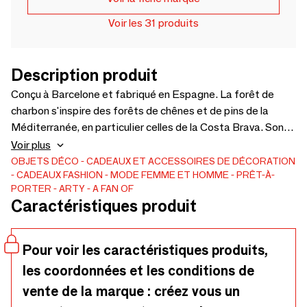
Voir les 31 produits
Description produit
Conçu à Barcelone et fabriqué en Espagne. La forêt de
charbon s'inspire des forêts de chênes et de pins de la
Méditerranée, en particulier celles de la Costa Brava. Son
design anthracite capture l'essence du paysage en mettant
Voir plus
en valeur les détails les plus beaux et les plus délicats de la
OBJETS DÉCO
CADEAUX ET ACCESSOIRES DE DÉCORATION
CADEAUX
FASHION
MODE FEMME ET HOMME
PRÊT-À-
nature sur la surface de l'éventail. Une pièce qui allie art,
PORTER
ARTY
A FAN OF
sérénité et sophistication. Matériaux nobles : bois de
Caractéristiques produit
poirier poli à la main sans vernis, encres écologiques
certifiées par OEKO-TEX® ECO PASSPORT. Dimensions :
27 cm fermé/50 cm ouvert. DISPONIBLE DÈS
Pour voir les caractéristiques produits,
MAINTENANT : fan@afanof.eu
les coordonnées et les conditions de
vente de la marque : créez vous un