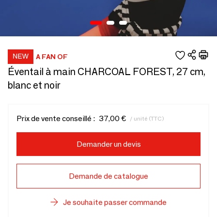
A FAN OF
Éventail à main CHARCOAL FOREST, 27 cm,
blanc et noir
Prix de vente conseillé :
37,00 €
/ unité (TTC)
Demander un devis
Demande de catalogue
Je souhaite passer commande