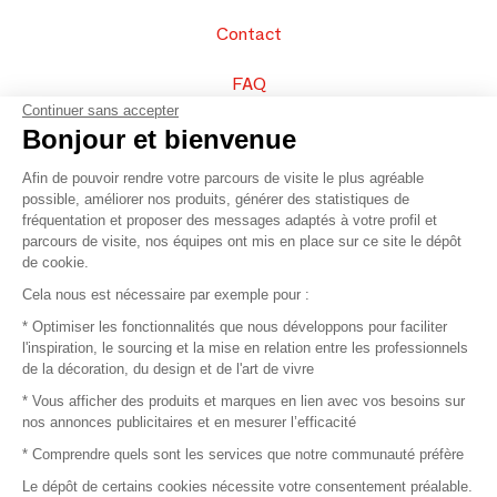
Contact
FAQ
Continuer sans accepter
Vendez vos produits
Bonjour et bienvenue
Afin de pouvoir rendre votre parcours de visite le plus agréable
Plan du site
possible, améliorer nos produits, générer des statistiques de
fréquentation et proposer des messages adaptés à votre profil et
parcours de visite, nos équipes ont mis en place sur ce site le dépôt
de cookie.
© 2016 –
Organisation SAFI
Cela nous est nécessaire par exemple pour :
* Optimiser les fonctionnalités que nous développons pour faciliter
Recrutement
l'inspiration, le sourcing et la mise en relation entre les professionnels
de la décoration, du design et de l'art de vivre
Presse
* Vous afficher des produits et marques en lien avec vos besoins sur
nos annonces publicitaires et en mesurer l’efficacité
Devenir partenaire
* Comprendre quels sont les services que notre communauté préfère
Le dépôt de certains cookies nécessite votre consentement préalable.
Mentions légales