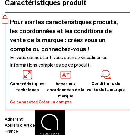
Caractéristiques produit
Choisissez la finition: argent poli, vieilli, ou également en
vermeilTaille : 50 à 70Chaque pièce est unique et est
entièrement fabriquée à la main
Pour voir les caractéristiques produits,
les coordonnées et les conditions de
vente de la marque : créez vous un
compte ou connectez-vous !
En vous connectant, vous pourrez visualiser les
informations complètes de ce produit.
Conditions de
Caractéristiques
Accès aux
vente de la marque
techniques
coordonnées de la
marque
Se connecter
|
Créer un compte
Adhérent
Ateliers d'Art de
France