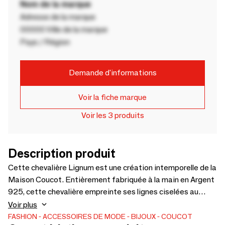
Nom de la marque
Adresse de la marque
00000 Ville de la marque
Pays / Région
Demande d'informations
Voir la fiche marque
Voir les 3 produits
Description produit
Cette chevalière Lignum est une création intemporelle de la
Maison Coucot. Entièrement fabriquée à la main en Argent
925, cette chevalière empreinte ses lignes ciselées au
veinage du bois . Portez cette chevalière seule ou en
Voir plus
accumulation avec d’autres créations de la Maison Coucot.
FASHION
ACCESSOIRES DE MODE
BIJOUX
COUCOT