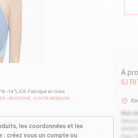
A pr
IU R
A - 14 % EA. Fabriqué en Italie
TER
MODERNE
IU RITA MENNOIA
Co
Nom de
Adresse
oduits, les coordonnées et les
00000 V
e : créez vous un compte ou
Pays / 