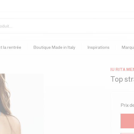
t la rentrée
Boutique Made in Italy
Inspirations
Marqu
IU RITA M
Top st
Prix d