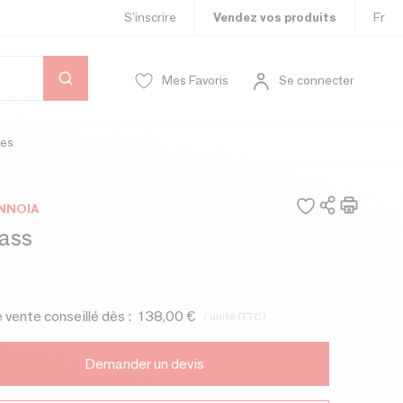
S’inscrire
Vendez vos produits
Fr
Mes Favoris
Se connecter
es
ENNOIA
rass
e vente conseillé dès :
138,00 €
/ unité (TTC)
Demander un devis