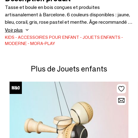
Tasse et boule en bois conçues et produites
artisanalement à Barcelone. 6 couleurs disponibles : jaune,
bleu, corail, gris, rose pastel et menthe. Âge recommandé : 6
à 12 ans. Ne convient pas aux enfants de moins de 3 ans.
Voir plus
Dimensions du produit : 25 mm de diamètre, 20 cm de long.
KIDS
ACCESSOIRES POUR ENFANT
JOUETS ENFANTS
MODERNE
MORA-PLAY
Taille de l'emballage : 10,5 x 22,5 x 6 cm. 85 gr.
AVERTISSEMENT : Ne convient pas aux enfants de moins
de 36 mois. Cordon long Risque d'étranglement.
Plus de Jouets enfants