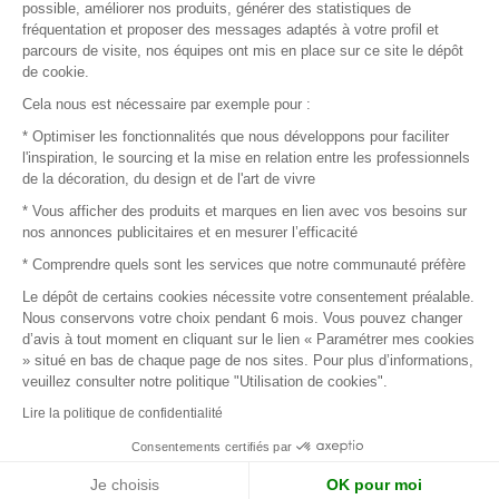
possible, améliorer nos produits, générer des statistiques de
fréquentation et proposer des messages adaptés à votre profil et
parcours de visite, nos équipes ont mis en place sur ce site le dépôt
de cookie.
© 2016 –
Organisation SAFI
Cela nous est nécessaire par exemple pour :
* Optimiser les fonctionnalités que nous développons pour faciliter
Recrutement
l'inspiration, le sourcing et la mise en relation entre les professionnels
de la décoration, du design et de l'art de vivre
Presse
* Vous afficher des produits et marques en lien avec vos besoins sur
nos annonces publicitaires et en mesurer l’efficacité
Devenir partenaire
* Comprendre quels sont les services que notre communauté préfère
Le dépôt de certains cookies nécessite votre consentement préalable.
Mentions légales
Nous conservons votre choix pendant 6 mois. Vous pouvez changer
d’avis à tout moment en cliquant sur le lien « Paramétrer mes cookies
Conditions commerciales
» situé en bas de chaque page de nos sites. Pour plus d’informations,
veuillez consulter notre politique "Utilisation de cookies".
Retours et remboursements
Lire la politique de confidentialité
Piano Analytics
Consentements certifiés par
Je choisis
OK pour moi