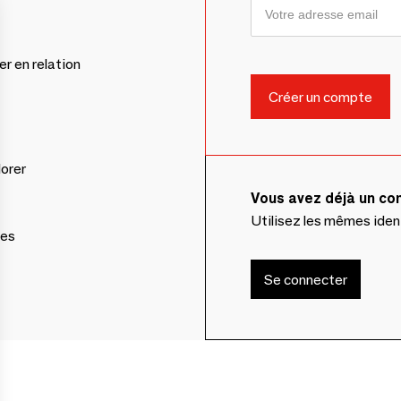
er en relation
lorer
Vous avez déjà un c
Utilisez les mêmes ide
ces
Se connecter