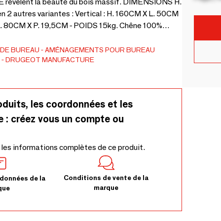
ME révèlent la beauté du bois massif. DIMENSIONS H.
 2 autres variantes : Vertical : H. 160CM X L. 50CM
 L. 80CM X P. 19,5CM - POIDS 15kg. Chêne 100%
ment - FINITION Vernis mat - INSTALLATION Fixation
adapter en fonction de votre mur (placo, brique,
 DE BUREAU
AMÉNAGEMENTS POUR BUREAU
DRUGEOT MANUFACTURE
oduits, les coordonnées et les
e : créez vous un compte ou
 les informations complètes de ce produit.
Conditions de vente de la
données de la
marque
que