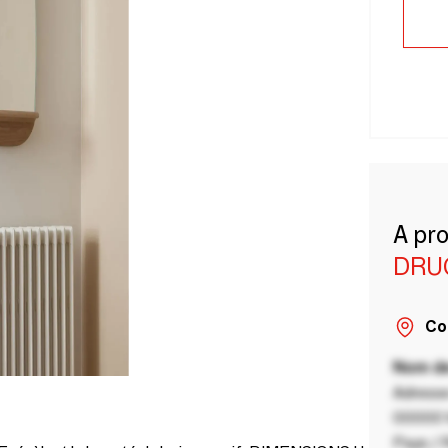
A pr
DRU
Co
Nom de
Adresse
00000 V
Pays / 