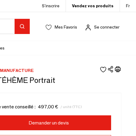
S’inscrire
Vendez vos produits
Fr
Mes Favoris
Se connecter
es
 MANUFACTURE
 TÉHÈME Portrait
e vente conseillé :
497,00 €
/ unité (TTC)
Demander un devis