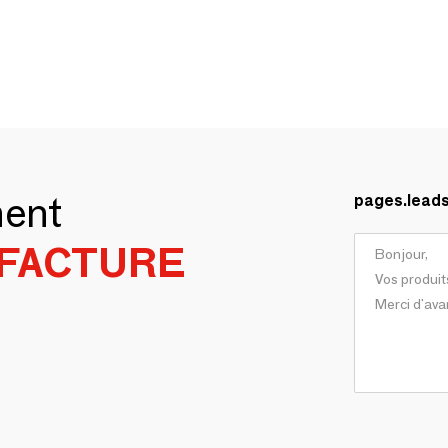
ment
pages.lead
FACTURE