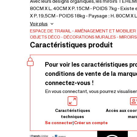
Avec leurs designs organiques, les miroirs TÉHÈ
80CM X L. 40CM X P. 15CM - POIDS 7kg - Existe en
X P. 19,5CM - POIDS 18kg - Paysage : H. 80CM X
massif issu de forêts françaises gérées durable
Voir plus
au mur avec un rail fourni. Visserie non fournie. À 
ESPACE DE TRAVAIL
AMÉNAGEMENT ET MOBILIER
OBJETS DÉCO
DÉCORATIONS MURALES
MIROIRS
pierre…) Fabriqués en Anjou, France
Caractéristiques produit
Pour voir les caractéristiques pr
conditions de vente de la marqu
connectez-vous !
En vous connectant, vous pourrez visualiser
Caractéristiques
Accès aux coor
techniques
mar
Se connecter
|
Créer un compte