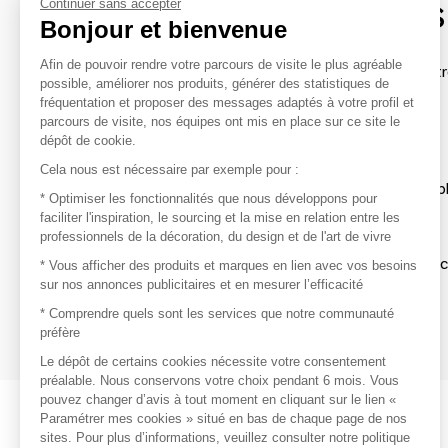
contacter les marques
Continuer sans accepter
Bonjour et bienvenue
Afin de pouvoir rendre votre parcours de visite le plus agréable
Afin de profiter au mieux de l'expérience MOM et de rentr
possible, améliorer nos produits, générer des statistiques de
avec vos marques préférées, créez-vous un compte.
fréquentation et proposer des messages adaptés à votre profil et
parcours de visite, nos équipes ont mis en place sur ce site le
dépôt de cookie.
Découvrir
Cela nous est nécessaire par exemple pour :
Les produits de milliers de fournisseurs à exp
* Optimiser les fonctionnalités que nous développons pour
faciliter l'inspiration, le sourcing et la mise en relation entre les
professionnels de la décoration, du design et de l'art de vivre
S'inspirer
Inspiration et sélections de produits tendan
* Vous afficher des produits et marques en lien avec vos besoins
sur nos annonces publicitaires et en mesurer l’efficacité
Contacter
* Comprendre quels sont les services que notre communauté
préfère
Prises de contact rapides et simplifiées
Le dépôt de certains cookies nécessite votre consentement
préalable. Nous conservons votre choix pendant 6 mois. Vous
pouvez changer d’avis à tout moment en cliquant sur le lien «
Paramétrer mes cookies » situé en bas de chaque page de nos
sites. Pour plus d’informations, veuillez consulter notre politique