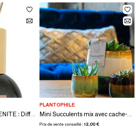
PLANTOPHILE
L'Atelier Denis - SERENITE : Diffuseur Parfum 200ml – Fabriqué en France
Mini Succulents mix avec cache-pot Seventies - assortiment 4 couleurs - small
Prix de vente conseillé :
12,00 €