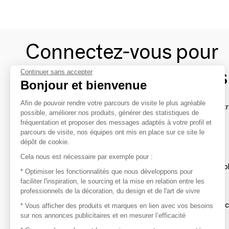
Connectez-vous pour
contacter les marques
Continuer sans accepter
Bonjour et bienvenue
Afin de pouvoir rendre votre parcours de visite le plus agréable
Afin de profiter au mieux de l'expérience MOM et de rentr
possible, améliorer nos produits, générer des statistiques de
avec vos marques préférées, créez-vous un compte.
fréquentation et proposer des messages adaptés à votre profil et
parcours de visite, nos équipes ont mis en place sur ce site le
dépôt de cookie.
Découvrir
Cela nous est nécessaire par exemple pour :
Les produits de milliers de fournisseurs à exp
* Optimiser les fonctionnalités que nous développons pour
faciliter l'inspiration, le sourcing et la mise en relation entre les
professionnels de la décoration, du design et de l'art de vivre
S'inspirer
Inspiration et sélections de produits tendan
* Vous afficher des produits et marques en lien avec vos besoins
sur nos annonces publicitaires et en mesurer l’efficacité