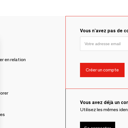
Vous n'avez pas de 
er en relation
lorer
Vous avez déjà un c
Utilisez les mêmes ide
ces