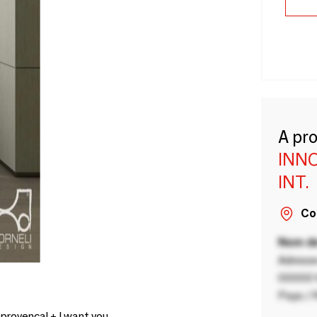
A pr
INN
INT.
Co
Nom de
Adresse
00000 V
Pays / 
provençal + I want you