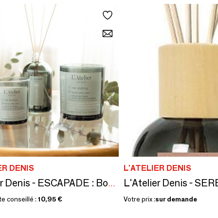
ER DENIS
L'ATELIER DENIS
L'Atelier Denis - ESCAPADE : Bougie Parfumée cire 100% végétale 300g - 50H
te conseillé :
10,95 €
Votre prix :
sur demande