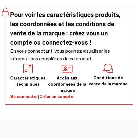
géométrique confère une expression de légèreté, tout en
ajoutant une touche industrielle et chaleureuse au décor.
Pour voir les caractéristiques produits,
Utilisez le tabouret comme siège d'appoint ou simplement
les coordonnées et les conditions de
comme pièce maîtresse pour ajouter du contraste à
l'espace. Le siège étant tissé à la mai
vente de la marque : créez vous un
compte ou connectez-vous !
En vous connectant, vous pourrez visualiser les
informations complètes de ce produit.
Conditions de
Caractéristiques
Accès aux
vente de la marque
techniques
coordonnées de la
marque
Se connecter
|
Créer un compte