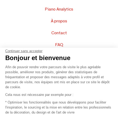
Piano Analytics
À propos
Contact
FAQ
Continuer sans accepter
Vendez vos produits
Bonjour et bienvenue
Afin de pouvoir rendre votre parcours de visite le plus agréable
Plan du site
possible, améliorer nos produits, générer des statistiques de
fréquentation et proposer des messages adaptés à votre profil et
parcours de visite, nos équipes ont mis en place sur ce site le dépôt
de cookie.
© 2016 –
Organisation SAFI
Cela nous est nécessaire par exemple pour :
* Optimiser les fonctionnalités que nous développons pour faciliter
Recrutement
l'inspiration, le sourcing et la mise en relation entre les professionnels
de la décoration, du design et de l'art de vivre
Presse