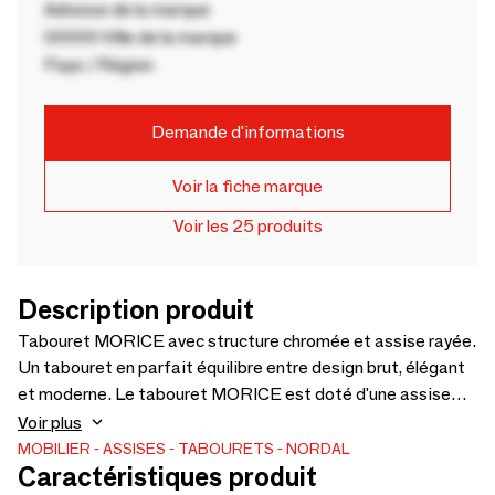
Adresse de la marque
00000 Ville de la marque
Pays / Région
Demande d'informations
Voir la fiche marque
Voir les 25 produits
Description produit
Tabouret MORICE avec structure chromée et assise rayée.
Un tabouret en parfait équilibre entre design brut, élégant
et moderne. Le tabouret MORICE est doté d'une assise
magnifiquement tissée à la main dans des tons naturels, où
Voir plus
le motif distinctif crée un look dynamique et accrocheur. La
MOBILIER
ASSISES
TABOURETS
NORDAL
Caractéristiques produit
combinaison de la surface brillante et de l'assise