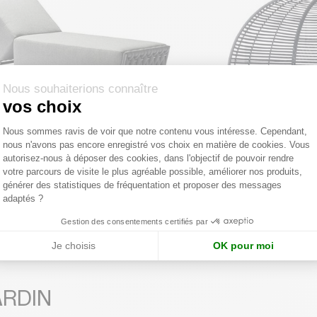
Nous souhaiterions connaître
vos choix
Plateforme de Gestion du Consentemen
Nous sommes ravis de voir que notre contenu vous intéresse. Cependant,
nous n'avons pas encore enregistré vos choix en matière de cookies. Vous
Axeptio consent
autorisez-nous à déposer des cookies, dans l'objectif de pouvoir rendre
E JARDIN
COUTURE JARDIN
votre parcours de visite le plus agréable possible, améliorer nos produits,
générer des statistiques de fréquentation et proposer des messages
 soleil HUG
Pavillon HUG
adaptés ?
te conseillé dès :
1 575,00 €
Prix de vente conseillé :
10 370
Gestion des consentements certifiés par
n plusieurs couleurs
Je choisis
OK pour moi
ARDIN