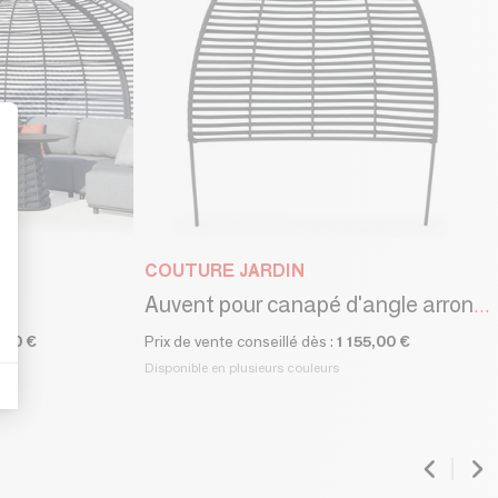
t : Personnalisez vos Options
COUTURE JARDIN
Auvent pour canapé d'angle arrondi HUG
,00 €
Prix de vente conseillé dès :
1 155,00 €
Disponible en plusieurs couleurs