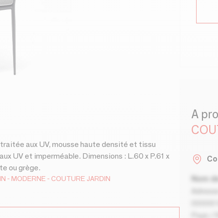
A pr
COU
 traitée aux UV, mousse haute densité et tissu
aux UV et imperméable. Dimensions : L.60 x P.61 x
Co
ite ou grège.
IN
MODERNE
COUTURE JARDIN
Nom de
Adresse
00000 V
Pays / 