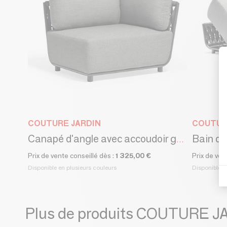
COUTURE JARDIN
COUTUR
Bain de
Canapé d'angle avec accoudoir gauche HUG
Prix de vente conseillé dès :
1 325,00 €
Prix de ven
Disponible en plusieurs couleurs
Disponible e
Plus de produits COUTURE J