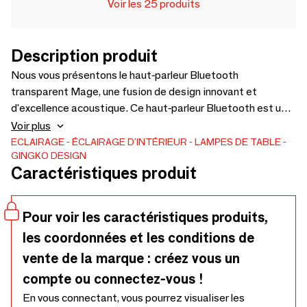
Voir les 25 produits
Description produit
Nous vous présentons le haut-parleur Bluetooth
transparent Mage, une fusion de design innovant et
d'excellence acoustique. Ce haut-parleur Bluetooth est un
chef-d'œuvre de forme et de fonctionnalité, disponible
Voir plus
dans une élégante finition en noir mat ou en bois de noyer.
ECLAIRAGE
ÉCLAIRAGE D'INTÉRIEUR
LAMPES DE TABLE
GINGKO DESIGN
Sa structure transparente unique en fait une pièce
Caractéristiques produit
visuellement époustouflante et offre une expérience sonore
immersive. Construit avec précision, le haut-parleur
Bluetooth transparent Mage est doté d'un corps en ABS
Pour voir les caractéristiques produits,
durable avec une finition texturée en bois et en métal,
les coordonnées et les conditions de
complété par un extérieur en acrylique transparent.
vente de la marque : créez vous un
compte ou connectez-vous !
En vous connectant, vous pourrez visualiser les