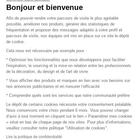
Vendez vos produits
Bonjour et bienvenue
Afin de pouvoir rendre votre parcours de visite le plus agréable
Plan du site
possible, améliorer nos produits, générer des statistiques de
fréquentation et proposer des messages adaptés à votre profil et
parcours de visite, nos équipes ont mis en place sur ce site le dépôt
de cookie.
© 2016 –
Organisation SAFI
Cela nous est nécessaire par exemple pour :
* Optimiser les fonctionnalités que nous développons pour faciliter
Recrutement
l'inspiration, le sourcing et la mise en relation entre les professionnels
de la décoration, du design et de l'art de vivre
Presse
* Vous afficher des produits et marques en lien avec vos besoins sur
nos annonces publicitaires et en mesurer l’efficacité
Devenir partenaire
* Comprendre quels sont les services que notre communauté préfère
Le dépôt de certains cookies nécessite votre consentement préalable.
Mentions légales
Nous conservons votre choix pendant 6 mois. Vous pouvez changer
d’avis à tout moment en cliquant sur le lien « Paramétrer mes cookies
Conditions commerciales
» situé en bas de chaque page de nos sites. Pour plus d’informations,
veuillez consulter notre politique "Utilisation de cookies".
Retours et remboursements
Lire la politique de confidentialité