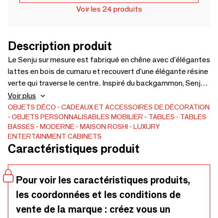
Voir les 24 produits
Description produit
Le Senju sur mesure est fabriqué en chêne avec d'élégantes
lattes en bois de cumaru et recouvert d'une élégante résine
verte qui traverse le centre. Inspiré du backgammon, Senju
offre une mobilité facile et une compatibilité parfaite avec
Voir plus
la Nintendo Switch, la PlayStation et la Xbox. Il vous suffit
OBJETS DÉCO
CADEAUX ET ACCESSOIRES DE DÉCORATION
OBJETS PERSONNALISABLES
MOBILIER
TABLES
TABLES
de le brancher à votre console, de le connecter à votre
BASSES
MODERNE
MAISON ROSHI - LUXURY
moniteur, téléviseur ou projecteur, et de commencer à jouer.
ENTERTAINMENT CABINETS
Personnalisez les côtés avec le tissu de votre choix pour
Caractéristiques produit
une touche d'élégance. Améliorez votre expérience de jeu
avec Senju. Quand le style rencontre la performance.
Pour voir les caractéristiques produits,
les coordonnées et les conditions de
vente de la marque : créez vous un