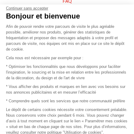
FAQ
Continuer sans accepter
Vendez vos produits
Bonjour et bienvenue
Afin de pouvoir rendre votre parcours de visite le plus agréable
Plan du site
possible, améliorer nos produits, générer des statistiques de
fréquentation et proposer des messages adaptés à votre profil et
parcours de visite, nos équipes ont mis en place sur ce site le dépôt
de cookie.
© 2016 –
Organisation SAFI
Cela nous est nécessaire par exemple pour :
* Optimiser les fonctionnalités que nous développons pour faciliter
Recrutement
l'inspiration, le sourcing et la mise en relation entre les professionnels
de la décoration, du design et de l'art de vivre
Presse
* Vous afficher des produits et marques en lien avec vos besoins sur
nos annonces publicitaires et en mesurer l’efficacité
Devenir partenaire
* Comprendre quels sont les services que notre communauté préfère
Le dépôt de certains cookies nécessite votre consentement préalable.
Mentions légales
Nous conservons votre choix pendant 6 mois. Vous pouvez changer
d’avis à tout moment en cliquant sur le lien « Paramétrer mes cookies
Conditions commerciales
» situé en bas de chaque page de nos sites. Pour plus d’informations,
veuillez consulter notre politique "Utilisation de cookies".