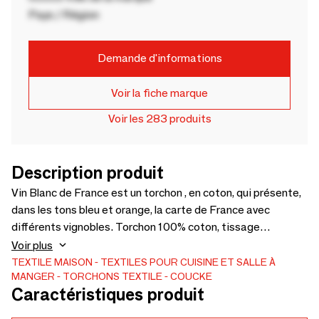
Pays / Région
Demande d'informations
Voir la fiche marque
Voir les 283 produits
Description produit
Vin Blanc de France est un torchon , en coton, qui présente,
dans les tons bleu et orange, la carte de France avec
différents vignobles. Torchon 100% coton, tissage
jacquard. Torchon lavable en machine à 60°C. Couleurs bleu
Voir plus
et orange. Taille 50 × 75 cm.
TEXTILE MAISON
TEXTILES POUR CUISINE ET SALLE À
MANGER
TORCHONS TEXTILE
COUCKE
Caractéristiques produit