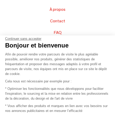
À propos
Contact
FAQ
Continuer sans accepter
Vendez vos produits
Bonjour et bienvenue
Afin de pouvoir rendre votre parcours de visite le plus agréable
Plan du site
possible, améliorer nos produits, générer des statistiques de
fréquentation et proposer des messages adaptés à votre profil et
parcours de visite, nos équipes ont mis en place sur ce site le dépôt
de cookie.
© 2016 –
Organisation SAFI
Cela nous est nécessaire par exemple pour :
* Optimiser les fonctionnalités que nous développons pour faciliter
Recrutement
l'inspiration, le sourcing et la mise en relation entre les professionnels
de la décoration, du design et de l'art de vivre
Presse
* Vous afficher des produits et marques en lien avec vos besoins sur
nos annonces publicitaires et en mesurer l’efficacité
Devenir partenaire