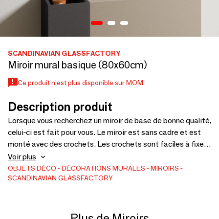
SCANDINAVIAN GLASSFACTORY
Miroir mural basique (80x60cm)
Ce produit n'est plus disponible sur MOM.
Description produit
Lorsque vous recherchez un miroir de base de bonne qualité,
celui-ci est fait pour vous. Le miroir est sans cadre et est
monté avec des crochets. Les crochets sont faciles à fixer
sur le miroir, ils ont une surface adhésive prête à l'emploi et
Voir plus
le crochet est pressé dans la position souhaitée sur le
OBJETS DÉCO
DÉCORATIONS MURALES
MIROIRS
SCANDINAVIAN GLASSFACTORY
miroir. Attendez ensuite seulement 30 minutes et le miroir
pourra être accroché au mur.
Plus de Miroirs