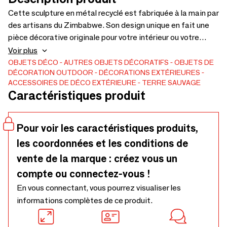
Cette sculpture en métal recyclé est fabriquée à la main par
des artisans du Zimbabwe. Son design unique en fait une
pièce décorative originale pour votre intérieur ou votre
jardin. Conçue à partir de métal récupéré, chaque sculpture
Voir plus
est unique et témoigne d’un savoir-faire artisanal durable et
OBJETS DÉCO
AUTRES OBJETS DÉCORATIFS
OBJETS DE
DÉCORATION
OUTDOOR
DÉCORATIONS EXTÉRIEURES
éco-responsable.
ACCESSOIRES DE DÉCO EXTÉRIEURE
TERRE SAUVAGE
Caractéristiques produit
Pour voir les caractéristiques produits,
les coordonnées et les conditions de
vente de la marque : créez vous un
compte ou connectez-vous !
En vous connectant, vous pourrez visualiser les
informations complètes de ce produit.