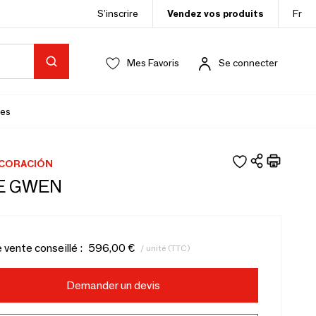
S’inscrire
Vendez vos produits
Fr
Mes Favoris
Se connecter
es
ECORACIÓN
E GWEN
e vente conseillé :
596,00 €
/ unité (TTC)
Demander un devis