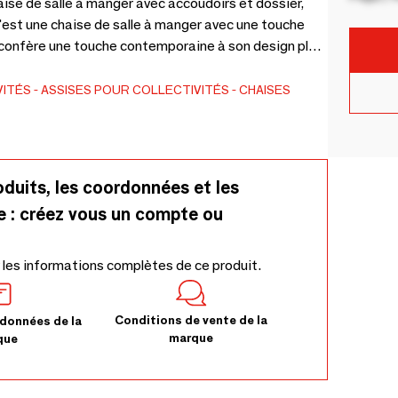
aise de salle à manger avec accoudoirs et dossier,
C'est une chaise de salle à manger avec une touche
e confère une touche contemporaine à son design plus
eur du siège : 75,5. PRIX DÉPART TRAVAIL.
VITÉS
ASSISES POUR COLLECTIVITÉS
CHAISES
oduits, les coordonnées et les
e : créez vous un compte ou
 les informations complètes de ce produit.
Conditions de vente de la
données de la
marque
que