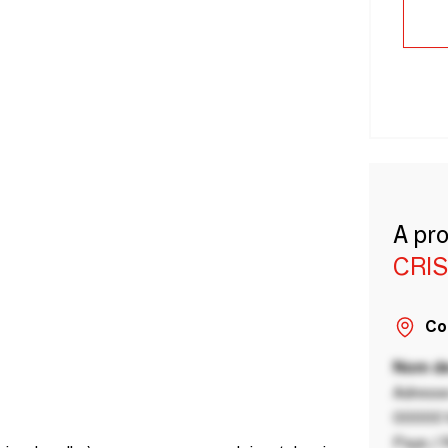
A pr
CRI
Co
Nom de
Adresse
00000 V
Pays / 