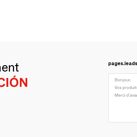
ment
pages.lead
CIÓN