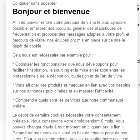
contacter les marques
Continuer sans accepter
Bonjour et bienvenue
Afin de pouvoir rendre votre parcours de visite le plus agréable
Afin de profiter au mieux de l'expérience MOM et de rentr
possible, améliorer nos produits, générer des statistiques de
avec vos marques préférées, créez-vous un compte.
fréquentation et proposer des messages adaptés à votre profil et
parcours de visite, nos équipes ont mis en place sur ce site le
dépôt de cookie.
Découvrir
Cela nous est nécessaire par exemple pour :
Les produits de milliers de fournisseurs à exp
* Optimiser les fonctionnalités que nous développons pour
faciliter l'inspiration, le sourcing et la mise en relation entre les
professionnels de la décoration, du design et de l'art de vivre
S'inspirer
Inspiration et sélections de produits tendan
* Vous afficher des produits et marques en lien avec vos besoins
sur nos annonces publicitaires et en mesurer l’efficacité
Contacter
* Comprendre quels sont les services que notre communauté
préfère
Prises de contact rapides et simplifiées
Le dépôt de certains cookies nécessite votre consentement
préalable. Nous conservons votre choix pendant 6 mois. Vous
pouvez changer d’avis à tout moment en cliquant sur le lien «
Paramétrer mes cookies » situé en bas de chaque page de nos
sites. Pour plus d’informations, veuillez consulter notre politique