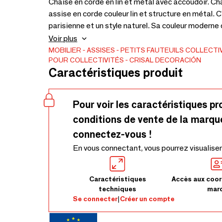
Chaise en corde en lin et métal avec accoudoir. Ch
assise en corde couleur lin et structure en métal. 
parisienne et un style naturel. Sa couleur modern
classique. Dimensions : 52,5 x 58,5 x 75,5. Haut
Voir plus
MOBILIER
ASSISES
PETITS FAUTEUILS
COLLECTI
POUR COLLECTIVITÉS
CRISAL DECORACIÓN
Caractéristiques produit
Pour voir les caractéristiques pr
conditions de vente de la marqu
connectez-vous !
En vous connectant, vous pourrez visualiser
Caractéristiques
Accès aux coor
techniques
mar
Se connecter
|
Créer un compte