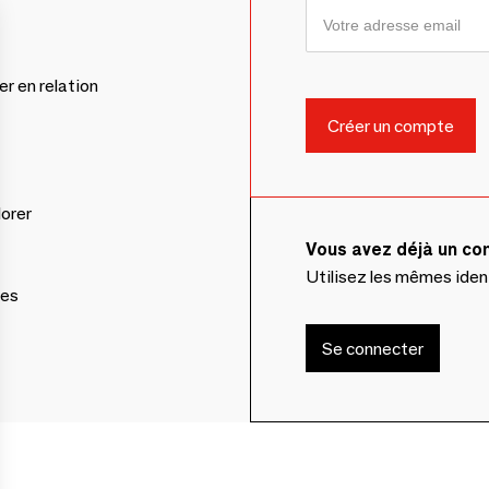
er en relation
lorer
Vous avez déjà un c
Utilisez les mêmes ide
ces
Se connecter