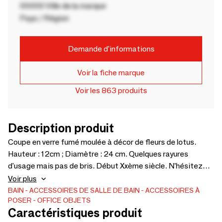
00000 Ville de la marque
Pays / Région
Demande d'informations
Voir la fiche marque
Voir les 863 produits
Description produit
Coupe en verre fumé moulée à décor de fleurs de lotus.
Hauteur : 12cm ; Diamètre : 24 cm. Quelques rayures
d'usage mais pas de bris. Début Xxème siècle. N'hésitez
pas à me contacter pour plus d'information
Voir plus
BAIN
ACCESSOIRES DE SALLE DE BAIN
ACCESSOIRES À
POSER
OFFICE OBJETS
Caractéristiques produit