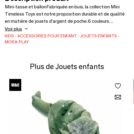
Mini-tasse et ballonFabriquée en buis, la collection Mini
Timeless Toys est notre proposition durable et de qualité
en matière de jouets d'argent de poche.6 couleurs
disponibles13 cm de longueurBois certifié FSC.Conforme
Voir plus
aux règles de sécurité pour les jouets : EN 71-1:2014
KIDS
ACCESSOIRES POUR ENFANT
JOUETS ENFANTS
MORA-PLAY
+A1:2018. EN 71-2:2011 +A1:2014"
Plus de Jouets enfants