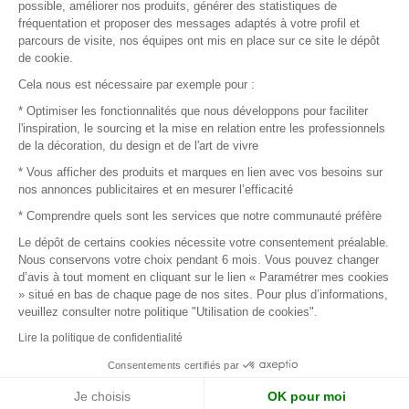
possible, améliorer nos produits, générer des statistiques de
fréquentation et proposer des messages adaptés à votre profil et
parcours de visite, nos équipes ont mis en place sur ce site le dépôt
de cookie.
© 2016 –
Organisation SAFI
Cela nous est nécessaire par exemple pour :
* Optimiser les fonctionnalités que nous développons pour faciliter
Recrutement
l'inspiration, le sourcing et la mise en relation entre les professionnels
de la décoration, du design et de l'art de vivre
Presse
* Vous afficher des produits et marques en lien avec vos besoins sur
nos annonces publicitaires et en mesurer l’efficacité
Devenir partenaire
* Comprendre quels sont les services que notre communauté préfère
Le dépôt de certains cookies nécessite votre consentement préalable.
Mentions légales
Nous conservons votre choix pendant 6 mois. Vous pouvez changer
d’avis à tout moment en cliquant sur le lien « Paramétrer mes cookies
Conditions commerciales
» situé en bas de chaque page de nos sites. Pour plus d’informations,
veuillez consulter notre politique "Utilisation de cookies".
Retours et remboursements
Lire la politique de confidentialité
Piano Analytics
Consentements certifiés par
Je choisis
OK pour moi