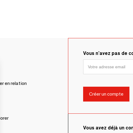
Vous n'avez pas de 
er en relation
lorer
Vous avez déjà un c