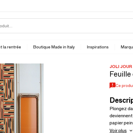
t la rentrée
Boutique Made in Italy
Inspirations
Marqu
JOLI JOUR
Feuille
Ce produi
Descrip
Plongez dan
deviennent 
papier peint
un style ic
Voir plus