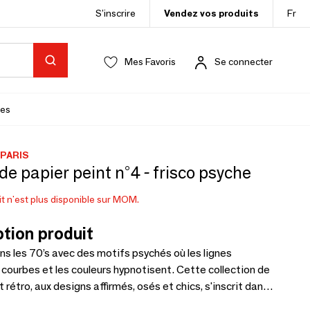
S’inscrire
Vendez vos produits
Fr
Mes Favoris
Se connecter
es
 PARIS
 de papier peint n°4 - frisco psyche
t n'est plus disponible sur MOM.
tion produit
s les 70’s avec des motifs psychés où les lignes
courbes et les couleurs hypnotisent. Cette collection de
 rétro, aux designs affirmés, osés et chics, s'inscrit dans
onique et intemporel. Idéale pour une décoration intérieure