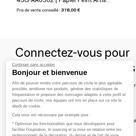
45G-AA0502 | Papier Peint Artisanal
Prix de vente conseillé :
378,00 €
Connectez-vous pour
contacter les marques
Continuer sans accepter
Bonjour et bienvenue
Afin de pouvoir rendre votre parcours de visite le plus agréable
Afin de profiter au mieux de l'expérience MOM et de rentr
possible, améliorer nos produits, générer des statistiques de
avec vos marques préférées, créez-vous un compte.
fréquentation et proposer des messages adaptés à votre profil et
parcours de visite, nos équipes ont mis en place sur ce site le
dépôt de cookie.
Découvrir
Cela nous est nécessaire par exemple pour :
Les produits de milliers de fournisseurs à exp
* Optimiser les fonctionnalités que nous développons pour
faciliter l'inspiration, le sourcing et la mise en relation entre les
professionnels de la décoration, du design et de l'art de vivre
S'inspirer